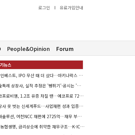
로그인
I
유료가입안내
O
People&Opinion
Forum
HB인베스트, IPO 무산 때 더 샀다…마키나락스 투자 2.7배 회수
기술특례 상장사, 실적 추정은 '뻥튀기'·공시는 '누락'
에코프로비엠, 1.2조 유증 차질 땐…에코프로 7270억 '독박'
상장사 옷 벗는 신세계푸드…사업재편 성과 입증할까
한화솔루션, 여천NCC 재편에 2725억…재무 부담 커지나
NH농협생명, 금리상승에 취약한 재무구조…K-ICS 변동성 '주의보'