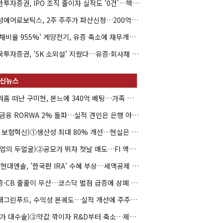
신한투자증권, IPO 조직 줄이자 실적도 '0건'…핵심 인력까지 이탈
해성에어로보틱스, 2주 주주가 파산신청…200억 CB 분쟁 확산
'부채비율 955%' 계양전기, 유증 축소에 재무개선 효과 '뚝'
한국투자증권, 'SK 소외설' 지웠다…유증·회사채 주관 연속 수임
아워홈 떠난 구미현, 본느에 340억 베팅…가족 지배체제 구축
JB금융 RORWA 2% 돌파…실적 견인은 은행 아닌 캐피탈
(AI 보험혁신)①생산성 최대 80% 개선…현실은 '실행 격차'
(락업의 두얼굴)②공모가 뛰자 첫날 매도…FI 엑시트 전략 갈렸다
HD현대엔솔, '한국판 IRA' 수혜 부상…세액공제 선택이 변수
유증·CB 줄줄이 무산…코스닥 벌점 급증에 상폐 압박
현대그린푸드, 수익성 본궤도…실적 개선에 주주환원까지
(약가 대수술)②약값 깎이자 R&D부터 축소…제약업계 비상경영 돌입