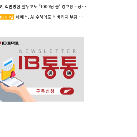
대교, 액면병합 앞두고도 '1000원 룰' 경고장…상장유지 시험대
네패스, AI 수혜에도 레버리지 부담 여전
레딧 시그널