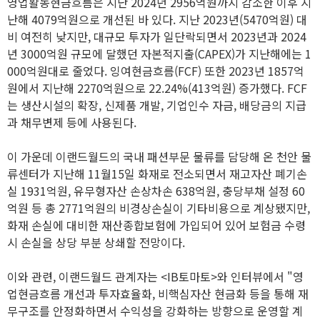
영업활동현금흐름은 지난 2024년 2956억원까지 감소한 이후 지
난해 4079억원으로 개선된 바 있다. 지난 2023년(5470억원) 대
비 여전히 낮지만, 대규모 투자가 일단락되면서 2023년과 2024
년 3000억원 규모에 달했던 자본적지출(CAPEX)가 지난해에는 1
000억원대로 줄었다. 잉여현금흐름(FCF) 또한 2023년 1857억
원에서 지난해 2270억원으로 22.24%(413억원) 증가했다. FCF
는 생산시설의 확장, 신제품 개발, 기업인수 자금, 배당금의 지급
과 채무변제 등에 사용된다.
이 가운데 이랜드월드의 국내 패션부문 물류를 담당해 온 천안 물
류센터가 지난해 11월15일 화재로 전소되면서 재고자산 폐기손
실 1931억원, 유무형자산 손상차손 638억원, 충당부채 설정 60
억원 등 총 2771억원의 비경상손실이 기타비용으로 계상됐지만,
화재 손실에 대비한 재산종합보험에 가입되어 있어 보험금 수령
시 손실을 상당 부분 상쇄할 전망이다.
이와 관련, 이랜드월드 관계자는 <IB토마토>와 인터뷰에서 "영
업현금흐름 개선과 투자효율화, 비핵심자산 현금화 등을 통해 재
무구조를 안정화하면서 수익성을 강화하는 방향으로 운영할 계