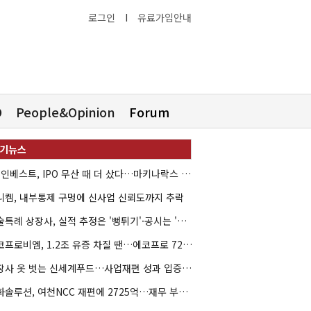
로그인
I
유료가입안내
O
People&Opinion
Forum
HB인베스트, IPO 무산 때 더 샀다…마키나락스 투자 2.7배 회수
니켐, 내부통제 구멍에 신사업 신뢰도까지 추락
기술특례 상장사, 실적 추정은 '뻥튀기'·공시는 '누락'
에코프로비엠, 1.2조 유증 차질 땐…에코프로 7270억 '독박'
상장사 옷 벗는 신세계푸드…사업재편 성과 입증할까
한화솔루션, 여천NCC 재편에 2725억…재무 부담 커지나