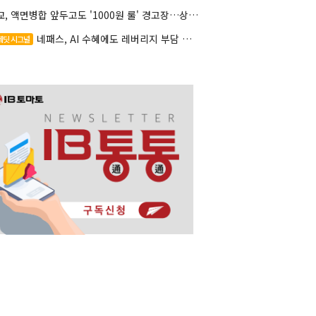
대교, 액면병합 앞두고도 '1000원 룰' 경고장…상장유지 시험대
네패스, AI 수혜에도 레버리지 부담 여전
레딧 시그널