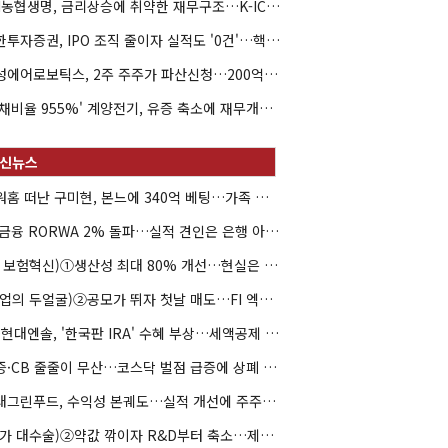
NH농협생명, 금리상승에 취약한 재무구조…K-ICS 변동성 '주의보'
신한투자증권, IPO 조직 줄이자 실적도 '0건'…핵심 인력까지 이탈
해성에어로보틱스, 2주 주주가 파산신청…200억 CB 분쟁 확산
'부채비율 955%' 계양전기, 유증 축소에 재무개선 효과 '뚝'
아워홈 떠난 구미현, 본느에 340억 베팅…가족 지배체제 구축
JB금융 RORWA 2% 돌파…실적 견인은 은행 아닌 캐피탈
(AI 보험혁신)①생산성 최대 80% 개선…현실은 '실행 격차'
(락업의 두얼굴)②공모가 뛰자 첫날 매도…FI 엑시트 전략 갈렸다
HD현대엔솔, '한국판 IRA' 수혜 부상…세액공제 선택이 변수
유증·CB 줄줄이 무산…코스닥 벌점 급증에 상폐 압박
현대그린푸드, 수익성 본궤도…실적 개선에 주주환원까지
(약가 대수술)②약값 깎이자 R&D부터 축소…제약업계 비상경영 돌입