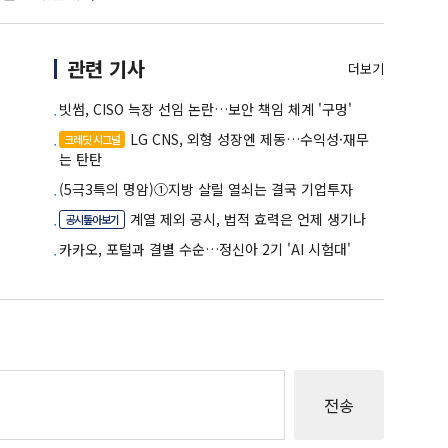
관련 기사
더보기
빗썸, CISO 늑장 선임 논란…보안 책임 체계 '구멍'
LG CNS, 외형 성장엔 제동…수익성·재무
크레딧 시그널
는 탄탄
(5극3특의 명암)①지방 살릴 열쇠는 결국 기업투자
계열 제외 공시, 법적 효력은 언제 생기나
공시톺아보기
카카오, 포털과 결별 수순…정신아 2기 'AI 시험대'