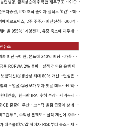
NH농협생명, 금리상승에 취약한 재무구조…K-ICS 변동성 '주의보'
신한투자증권, IPO 조직 줄이자 실적도 '0건'…핵심 인력까지 이탈
해성에어로보틱스, 2주 주주가 파산신청…200억 CB 분쟁 확산
'부채비율 955%' 계양전기, 유증 축소에 재무개선 효과 '뚝'
아워홈 떠난 구미현, 본느에 340억 베팅…가족 지배체제 구축
JB금융 RORWA 2% 돌파…실적 견인은 은행 아닌 캐피탈
(AI 보험혁신)①생산성 최대 80% 개선…현실은 '실행 격차'
(락업의 두얼굴)②공모가 뛰자 첫날 매도…FI 엑시트 전략 갈렸다
HD현대엔솔, '한국판 IRA' 수혜 부상…세액공제 선택이 변수
유증·CB 줄줄이 무산…코스닥 벌점 급증에 상폐 압박
현대그린푸드, 수익성 본궤도…실적 개선에 주주환원까지
(약가 대수술)②약값 깎이자 R&D부터 축소…제약업계 비상경영 돌입