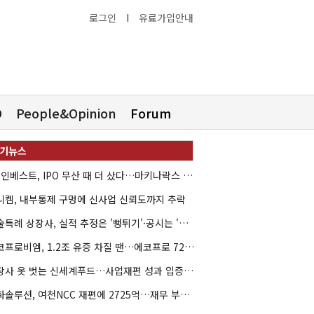
로그인
I
유료가입안내
O
People&Opinion
Forum
HB인베스트, IPO 무산 때 더 샀다…마키나락스 투자 2.7배 회수
니켐, 내부통제 구멍에 신사업 신뢰도까지 추락
기술특례 상장사, 실적 추정은 '뻥튀기'·공시는 '누락'
에코프로비엠, 1.2조 유증 차질 땐…에코프로 7270억 '독박'
상장사 옷 벗는 신세계푸드…사업재편 성과 입증할까
한화솔루션, 여천NCC 재편에 2725억…재무 부담 커지나