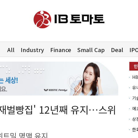
All
Industry
Finance
Small Cap
Deal
IP
유
'재벌빵집' 12년째 유지…스위
위트밀 명맥 유지