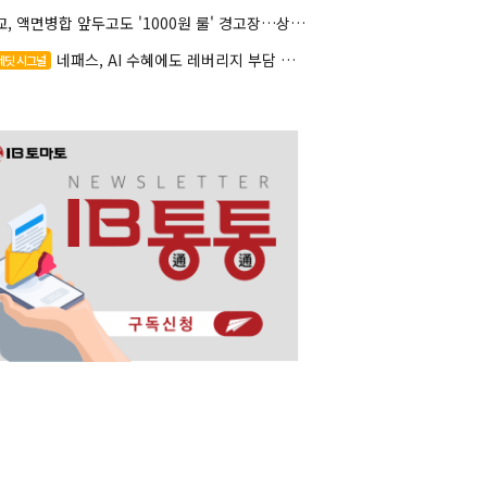
대교, 액면병합 앞두고도 '1000원 룰' 경고장…상장유지 시험대
네패스, AI 수혜에도 레버리지 부담 여전
레딧 시그널