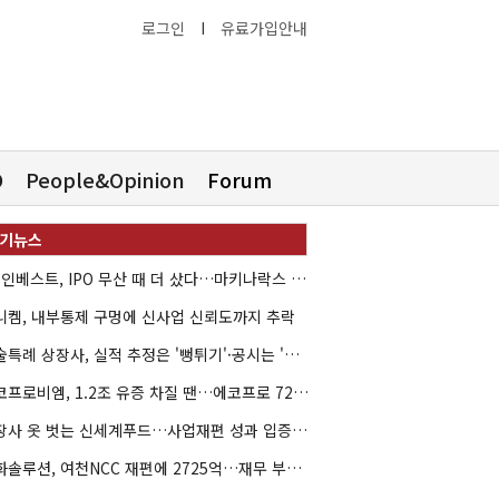
로그인
I
유료가입안내
O
People&Opinion
Forum
HB인베스트, IPO 무산 때 더 샀다…마키나락스 투자 2.7배 회수
니켐, 내부통제 구멍에 신사업 신뢰도까지 추락
기술특례 상장사, 실적 추정은 '뻥튀기'·공시는 '누락'
에코프로비엠, 1.2조 유증 차질 땐…에코프로 7270억 '독박'
상장사 옷 벗는 신세계푸드…사업재편 성과 입증할까
한화솔루션, 여천NCC 재편에 2725억…재무 부담 커지나