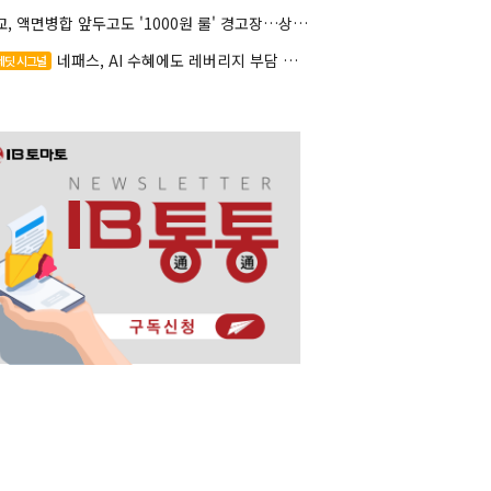
대교, 액면병합 앞두고도 '1000원 룰' 경고장…상장유지 시험대
네패스, AI 수혜에도 레버리지 부담 여전
레딧 시그널