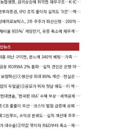
NH농협생명, 금리상승에 취약한 재무구조…K-ICS 변동성 '주의보'
신한투자증권, IPO 조직 줄이자 실적도 '0건'…핵심 인력까지 이탈
해성에어로보틱스, 2주 주주가 파산신청…200억 CB 분쟁 확산
'부채비율 955%' 계양전기, 유증 축소에 재무개선 효과 '뚝'
아워홈 떠난 구미현, 본느에 340억 베팅…가족 지배체제 구축
JB금융 RORWA 2% 돌파…실적 견인은 은행 아닌 캐피탈
(AI 보험혁신)①생산성 최대 80% 개선…현실은 '실행 격차'
(락업의 두얼굴)②공모가 뛰자 첫날 매도…FI 엑시트 전략 갈렸다
HD현대엔솔, '한국판 IRA' 수혜 부상…세액공제 선택이 변수
유증·CB 줄줄이 무산…코스닥 벌점 급증에 상폐 압박
현대그린푸드, 수익성 본궤도…실적 개선에 주주환원까지
(약가 대수술)②약값 깎이자 R&D부터 축소…제약업계 비상경영 돌입