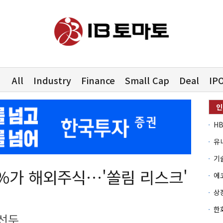
All
Industry
Finance
Small Cap
Deal
IP
유
5%가 해외주식…'쏠림 리스크'
 선두