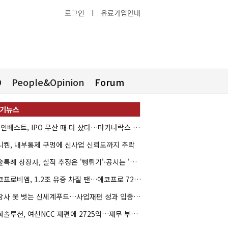
로그인
I
유료가입안내
O
People&Opinion
Forum
HB인베스트, IPO 무산 때 더 샀다…마키나락스 투자 2.7배 회수
니켐, 내부통제 구멍에 신사업 신뢰도까지 추락
기술특례 상장사, 실적 추정은 '뻥튀기'·공시는 '누락'
에코프로비엠, 1.2조 유증 차질 땐…에코프로 7270억 '독박'
상장사 옷 벗는 신세계푸드…사업재편 성과 입증할까
한화솔루션, 여천NCC 재편에 2725억…재무 부담 커지나