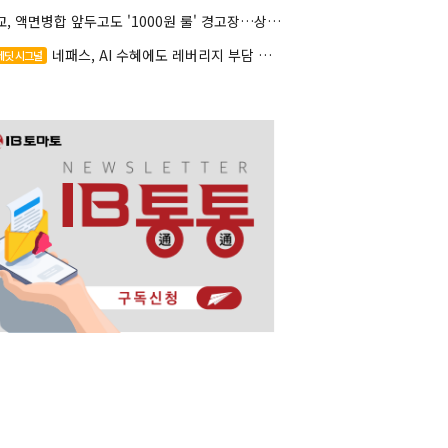
대교, 액면병합 앞두고도 '1000원 룰' 경고장…상장유지 시험대
네패스, AI 수혜에도 레버리지 부담 여전
레딧 시그널