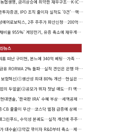
NH농협생명, 금리상승에 취약한 재무구조…K-ICS 변동성 '주의보'
신한투자증권, IPO 조직 줄이자 실적도 '0건'…핵심 인력까지 이탈
해성에어로보틱스, 2주 주주가 파산신청…200억 CB 분쟁 확산
'부채비율 955%' 계양전기, 유증 축소에 재무개선 효과 '뚝'
아워홈 떠난 구미현, 본느에 340억 베팅…가족 지배체제 구축
JB금융 RORWA 2% 돌파…실적 견인은 은행 아닌 캐피탈
(AI 보험혁신)①생산성 최대 80% 개선…현실은 '실행 격차'
(락업의 두얼굴)②공모가 뛰자 첫날 매도…FI 엑시트 전략 갈렸다
HD현대엔솔, '한국판 IRA' 수혜 부상…세액공제 선택이 변수
유증·CB 줄줄이 무산…코스닥 벌점 급증에 상폐 압박
현대그린푸드, 수익성 본궤도…실적 개선에 주주환원까지
(약가 대수술)②약값 깎이자 R&D부터 축소…제약업계 비상경영 돌입