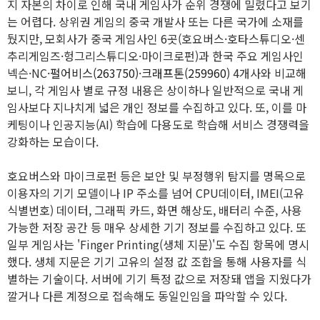
지 자본의 차이로 인해 국내 게임사가 순위 경쟁에 밀렸다고 보기
는 어렵다. 상위권 게임의 중국 개발사 또는 다른 국가에 소재를
뒀지만, 모회사가 중국 게임사인 6곳(호요버스·호타스튜디오·센
추리게임즈·헝그리스튜디오·마이크로펀)과 한국 주요 게임사인
넥슨·NC·
펄어비스(263750)
·
크래프톤(259960)
4개사와 비교해
보니, 각 게임사 별로 규정 내용은 상이하나 일반적으로 국내 게
임사보다 지나치게 넓은 개인 정보를 수집하고 있다. 또, 이를 마
케팅이나 인공지능(AI) 학습에 다용도로 학습해 서비스 경쟁력을
강화하는 모습이다.
호요버스와 마이크로펀 등은 보안 및 부정행위 탐지를 명목으로
이용자의 기기 모델이나 IP 주소를 넘어 CPU데이터, IMEI(고유
식별번호) 데이터, 그래픽 카드, 화면 해상도, 배터리 수준, 사용
가능한 저장 공간 등 매우 상세한 기기 정보를 수집하고 있다. 또
일부 게임사는 'Finger Printing(생체 지문)'도 수집 항목에 명시
했다. 생체 지문은 기기 고유의 설정 값 조합을 통해 사용자를 식
별하는 기술이다. 서버에 기기 특정 값으로 저장돼 앱을 지웠다가
깔거나 다른 계정으로 접속해도 동일인임을 파악할 수 있다.