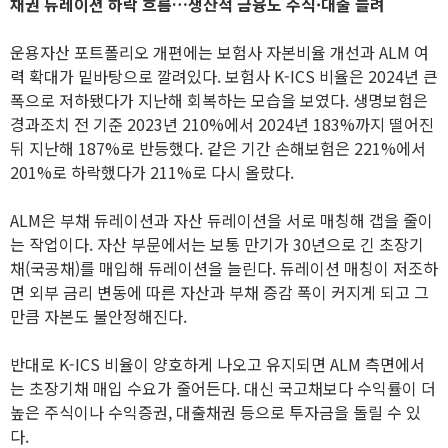
채권 듀레이션 하락 흐름…생산적 금융도 주식·대출 늘려
운용자산 포트폴리오 개편에는 보험사 자본비율 개선과 ALM 여
력 확대가 밑바탕으로 깔려있다. 보험사 K-ICS 비율은 2024년 큰
폭으로 저하됐다가 지난해 회복하는 모습을 보였다. 생명보험은
경과조치 전 기준 2023년 210%에서 2024년 183%까지 떨어진
뒤 지난해 187%로 반등했다. 같은 기간 손해보험은 221%에서
201%로 하락했다가 211%로 다시 올랐다.
ALM은 부채 듀레이션과 자산 듀레이션을 서로 매칭해 갭을 줄이
는 작업이다. 자산 부문에서는 보통 만기가 30년으로 긴 초장기
채(국공채)를 매입해 듀레이션을 늘린다. 듀레이션 매칭이 저조하
면 외부 금리 변동에 따른 자산과 부채 증감 폭이 커지게 되고 그
만큼 자본도 불안정해진다.
반대로 K-ICS 비율이 양호하게 나오고 유지되면 ALM 측면에서
는 초장기채 매입 수요가 줄어든다. 대신 국고채보다 수익률이 더
높은 주식이나 수익증권, 대출채권 등으로 투자금을 돌릴 수 있
다.