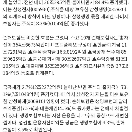
게 늘었다. 전년 대비 36조295억원 불어나면서 84.4% 증가했다.
이는
삼성전자(005930)
주식을 대량 보유한
삼성생명(032830)
의 회계처리 방식이 바뀐 영향이다. 삼성생명 몫을 제외한 나머지
보험사는 주식이 8.3%(6104억원) 증가했다.
손해보험도 비슷한 흐름을 보였다. 주요 10개 손해보험사는 총자
산이 354조6673억원이며 포트폴리오 구성이 ▲현금·예치금 11
조7291억원 ▲주식·출자금 16조8192억원 ▲국공채·특수채 85
조9625억원 ▲금융채·회사채 30조2607억원 ▲수익증권 51조1
105억원 ▲대출채권 85조2596억원 ▲외화표시유가증권 37조6
184억원 등으로 집계된다.
국공채가 2.7%(2조2272억원) 늘어난 반면 주식과 출자금이 73.
1%(7조1048억원) 증가했다. 이 역시 삼성전자 지분을 다수 보유
한
삼성화재(000810)
영향이 컸다. 손해보험은 생명보험과 달리
수익증권(7.2%)과 대출채권(4.5%)도 증가했다는 점에서 차별점
이 있다. 생명보험보다는 자산 운용을 더 고수익 중심으로 개편한
셈이다. 업권별 운용자산이익률 평균은 생명보험이 3.3%, 손해
보험이 3.5%로 확인된다.