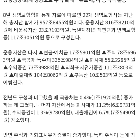
8일 생명보험협회 통계 자료에 따르면 22개 생명보험사는 지난
해 총자산 합계가 957조8455억원이다. 운용자산 816조8210억
원에 비운용자산 23조7193억원, 특별계정(퇴직연금과 변액보험
등) 117조3051억원 등으로 구성된다.
운용자산은 다시 ▲현금·예치금 17조5801억원 ▲주식 78조696
3억원 ▲국공채·특수채 335조984억원 ▲회사채 55조2285억원
▲수익증권 73조9988억원 ▲외화표시유가증권 111조3803억
원 ▲대출채권 104조8062억원 ▲부동산 10조503억원 등으로
이뤄진다.
전년도 구성과 비교했을 때 국공채는 0.4%(1조1920억원) 증가
하는 데 그쳤다. 나머지 자산에서는 회사채가 11.2%(6조9731억
원), 수익증권이 1.3%(9780억원), 대출채권이 6.7%(7조5490억
원) 감소했다.
반면 주식과 외화표시유가증권이 증가했다. 특히 주식이 눈에 띄