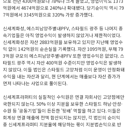
으로 전년 4300억원보다 78%나 크게 늘었고, 영업이익도 1373
억원에서 4674억원으로 240%나 확대됐다. 당기순이익 역시 79
7억원에서 3345억원으로 320% 가량 증가했다.
신세계화성, 에스피남양주별내PFV, 스타필드 광주 등 나머지 종
속기업들은 아직 영업수익이 발생하지 않았거나 제한적이었다.
신세계화성은 자산 2883억원을 보유하고 있지만 지난해 영업수
익 없이 142억원의 순손실을 기록했다. 자산 1095억원, 부채 79
3억원 규모의 에스피남양주별내PFV 또한 영업수익은 없었다. 스
타필드 광주 역시 자산 400억원 수준이지만 영업수익은 발생하
지 않았다. 이들 법인은 스타필드 고양처럼 이미 운영이 안정화돼
수익을 내는 자산과 달리, 현 단계에서는 매출보다 자산 증가가
먼저 나타나는 사업으로 풀이된다.
신세계프라퍼티의 실질적인 수익원은 연결 자회사인 고양점에만
국한되지 않는다. 50% 이상 지분을 보유한 스타필드 하남·안성·
수원 등 '공동기업'들이 든든한 '뒷배' 역할을 하고 있다. 이들은
회계상 연결 매출에 전액 합산되지는 않지만, 각 법인의 순이익
중 신세계프라퍼티 지분율에 해당하는 몫이 지분법손익으로 반