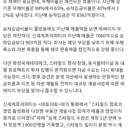
무 체력이 중요한데, 부채비율은 개선되는 흐름이다. 지난해 말
기준 부채비율은 84%에서 65%, 순차입금비율은 43%에서 3
1%로 낮아졌다. 지난해 순차입금은 약 8563억원이다.
순차입금비율이 줄었음에도 지난해 매출액을 보면 레버리지 부
담은 여전하다. 신세계프라퍼티의 지난해 매출은 7660억으로 순
차입금보다 903억원 적다. 회사는 해당 부담을 낮추기 위해 부채
축소와 자본 확충을 통해 재무 완충력을 점진적으로 강화 중이다.
다만 화성국제테마파크, 스타필드 청라·창원, 동서울터미널 등 대
형 프로젝트의 투자 집행이 본격화되면 자금 수요는 다시 확대될
가능성이 크다. 향후 관건은 운영 자산에서 발생하는 안정적인 현
금흐름과 리츠 등 자본 재활용 전략이 대규모 개발사업에 따른 레
버리지 부담을 얼마나 흡수할 수 있느냐다.
신세계프라퍼티는 <IB토마토>와의 통화에서 "스타필드 점포의
영업 활성화와 다양한 부동산 개발사업 참여가 매출과 영업이익
증가로 이어졌다"라며 "실제 스타필드 수원은 개장 1년 만에 누
적 방문객 1900만명을 기록했고, 스타필드 빌리지 운정 역시 개