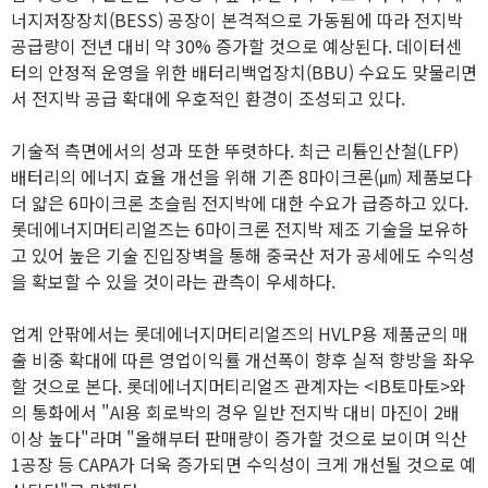
너지저장장치(BESS) 공장이 본격적으로 가동됨에 따라 전지박
공급량이 전년 대비 약 30% 증가할 것으로 예상된다. 데이터센
터의 안정적 운영을 위한 배터리백업장치(BBU) 수요도 맞물리면
서 전지박 공급 확대에 우호적인 환경이 조성되고 있다.
기술적 측면에서의 성과 또한 뚜렷하다. 최근 리튬인산철(LFP)
배터리의 에너지 효율 개선을 위해 기존 8마이크론(㎛) 제품보다
더 얇은 6마이크론 초슬림 전지박에 대한 수요가 급증하고 있다.
롯데에너지머티리얼즈는 6마이크론 전지박 제조 기술을 보유하
고 있어 높은 기술 진입장벽을 통해 중국산 저가 공세에도 수익성
을 확보할 수 있을 것이라는 관측이 우세하다.
업계 안팎에서는 롯데에너지머티리얼즈의 HVLP용 제품군의 매
출 비중 확대에 따른 영업이익률 개선폭이 향후 실적 향방을 좌우
할 것으로 본다. 롯데에너지머티리얼즈 관계자는 <IB토마토>와
의 통화에서 "AI용 회로박의 경우 일반 전지박 대비 마진이 2배
이상 높다"라며 "올해부터 판매량이 증가할 것으로 보이며 익산
1공장 등 CAPA가 더욱 증가되면 수익성이 크게 개선될 것으로 예