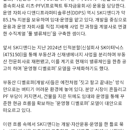
종속회사로 리츠·PFV(프로젝트 투자금융회사) 운용을 담당한다.
운영 자회사 디앤디프라퍼티솔루션(DDPS) 역시 SK디앤디가 약
85.1% 지분을 보유하며 임대·운영을 맡고 있다. 개발을 중심으로
운용과 운영 자회사를 직접 지배해 사업 전 과정을 계열사로 연결
한 수직계열 '풀 밸류체인'을 구축한 셈이다.
앞서 SK디앤디는 지난 2024년 인적분할(신설회사
SK이터닉스
(475150)
)을 통해 부동산과 신재생에너지 사업을 분리하며 부동
산 전문회사로 재편됐고, 이를 계기로 현재의 밸류체인을 한층 공
고히 하며 '운영형 디벨로퍼' 모델을 구체화하기도 했다.
부동산 디벨로퍼(개발사)들은 예전처럼 '짓고 팔고 끝내는' 방식
만으로는 버티기 어려운 환경에 놓여 있다. 분양 시장이 흔들리고
PF 부담이 커지면서, 건물을 지은 뒤에도 임대와 운영을 통해 꾸
준한 현금 흐름을 확보하는 '운영형 디벨로퍼' 모델이 대안으로
떠오르고 있다.
이런 흐름 속에서 SK디앤디는 개발·자산운용·운영을 한 틀로 묶