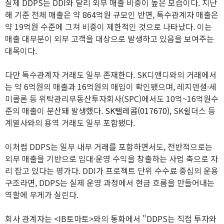
실제 DDPS는 DDI와 달리 외부 매출 비중이 높은 모습이다. 지난
해 기준 전체 매출은 약 864억원 규모인 반면, 특수관계자 매출은
약 19억원 수준에 그쳐 비중이 제한적인 것으로 나타났다. 이는
매출 대부분이 외부 고객을 대상으로 발생하고 있음을 보여주는
대목이다.
다만 특수관계자 거래도 일부 존재한다. SK디앤디와의 거래에서
는 약 6억원의 매출과 16억원의 매입이 확인됐으며, 레지덴셜·세
미콜론 등 위탁관리부동산투자회사(SPC)에서도 10억~16억원수
준의 매출이 분산돼 발생했다.
SK텔레콤(017670)
, SK쉴더스 등
계열사와의 용역 거래도 일부 포함됐다.
이처럼 DDPS는 일부 내부 거래를 포함하면서도, 전반적으로는
외부 매출을 기반으로 임대·운영 수익을 창출하는 사업 축으로 자
리 잡고 있다는 평가다. DDI가 프로젝트 단위 수수료 중심의 운용
구조라면, DDPS는 실제 운영 과정에서 현금 흐름을 만들어내는
역할에 무게가 실린다.
회사 관계자는 <IB토마토>와의 통화에서 "DDPS는 직접 투자와