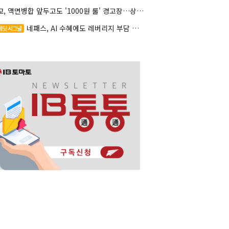
대교, 액면병합 앞두고도 '1000원 룰' 경고장…상장유지 시험대
네패스, AI 수혜에도 레버리지 부담 여전
레딧 시그널