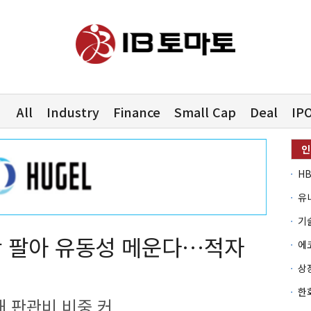
All
Industry
Finance
Small Cap
Deal
IP
유
단 팔아 유동성 메운다…적자
 판관비 비중 커