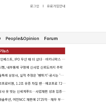
로그인
I
유료가입안내
O
People&Opinion
Forum
HB인베스트, IPO 무산 때 더 샀다…마키나락스 투자 2.7배 회수
니켐, 내부통제 구멍에 신사업 신뢰도까지 추락
기술특례 상장사, 실적 추정은 '뻥튀기'·공시는 '누락'
에코프로비엠, 1.2조 유증 차질 땐…에코프로 7270억 '독박'
상장사 옷 벗는 신세계푸드…사업재편 성과 입증할까
한화솔루션, 여천NCC 재편에 2725억…재무 부담 커지나