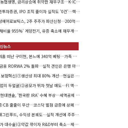
NH농협생명, 금리상승에 취약한 재무구조…K-ICS 변동성 '주의보'
신한투자증권, IPO 조직 줄이자 실적도 '0건'…핵심 인력까지 이탈
해성에어로보틱스, 2주 주주가 파산신청…200억 CB 분쟁 확산
'부채비율 955%' 계양전기, 유증 축소에 재무개선 효과 '뚝'
아워홈 떠난 구미현, 본느에 340억 베팅…가족 지배체제 구축
JB금융 RORWA 2% 돌파…실적 견인은 은행 아닌 캐피탈
(AI 보험혁신)①생산성 최대 80% 개선…현실은 '실행 격차'
(락업의 두얼굴)②공모가 뛰자 첫날 매도…FI 엑시트 전략 갈렸다
HD현대엔솔, '한국판 IRA' 수혜 부상…세액공제 선택이 변수
유증·CB 줄줄이 무산…코스닥 벌점 급증에 상폐 압박
현대그린푸드, 수익성 본궤도…실적 개선에 주주환원까지
(약가 대수술)②약값 깎이자 R&D부터 축소…제약업계 비상경영 돌입