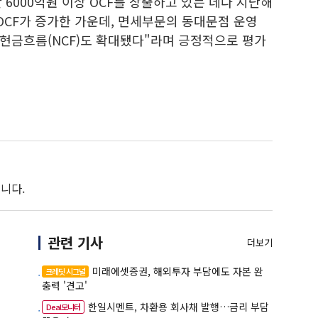
6000억원 이상 OCF를 창출하고 있는 데다 지난해
 OCF가 증가한 가운데, 면세부문의 동대문점 운영
현금흐름(NCF)도 확대됐다"라며 긍정적으로 평가
니다.
관련 기사
더보기
미래에셋증권, 해외투자 부담에도 자본 완
크레딧 시그널
충력 '견고'
한일시멘트, 차환용 회사채 발행…금리 부담
Deal모니터