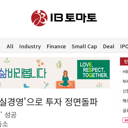
All
Industry
Finance
Small Cap
Deal
IP
내실경영'으로 투자 정면돌파
' 성공
유
축소