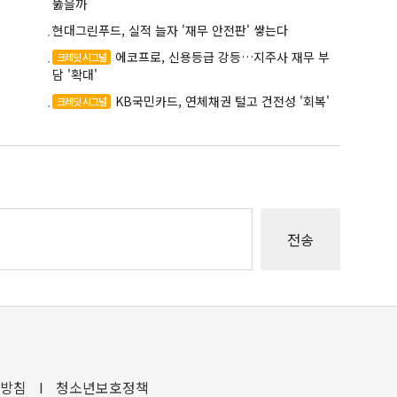
뚫을까
현대그린푸드, 실적 늘자 '재무 안전판' 쌓는다
에코프로, 신용등급 강등…지주사 재무 부
크레딧 시그널
담 '확대'
KB국민카드, 연체채권 털고 건전성 '회복'
크레딧 시그널
방침
I
청소년보호정책