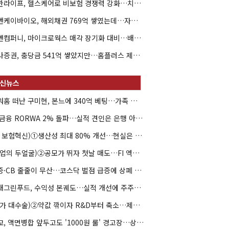
신한라이프, 헬스케어로 비보험 경쟁력 강화…치매·간병 공략
엘앤케이바이오, 해외채권 769억 쌓였는데…자회사 4곳 자본잠식
한앤컴퍼니, 마이크로웍스 매각 장기화 대비…배당 회수판 깔았다
하나증권, 충당금 541억 쌓았지만…홈플러스 제재는 추가 비용 불씨
아워홈 떠난 구미현, 본느에 340억 베팅…가족 지배체제 구축
JB금융 RORWA 2% 돌파…실적 견인은 은행 아닌 캐피탈
(AI 보험혁신)①생산성 최대 80% 개선…현실은 '실행 격차'
(락업의 두얼굴)②공모가 뛰자 첫날 매도…FI 엑시트 전략 갈렸다
유증·CB 줄줄이 무산…코스닥 벌점 급증에 상폐 압박
현대그린푸드, 수익성 본궤도…실적 개선에 주주환원까지
(약가 대수술)②약값 깎이자 R&D부터 축소…제약업계 비상경영 돌입
대교, 액면병합 앞두고도 '1000원 룰' 경고장…상장유지 시험대