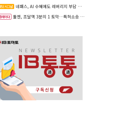
네패스, AI 수혜에도 레버리지 부담 여전
레딧 시그널
툴젠, 조달액 3분의 1 토막…특허소송 비용부터 챙긴다
증레이다