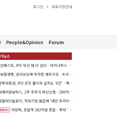
로그인
I
유료가입안내
O
People&Opinion
Forum
HB인베스트, IPO 무산 때 더 샀다…마키나락스 투자 2.7배 회수
NH농협생명, 금리상승에 취약한 재무구조…K-ICS 변동성 '주의보'
신한투자증권, IPO 조직 줄이자 실적도 '0건'…핵심 인력까지 이탈
해성에어로보틱스, 2주 주주가 파산신청…200억 CB 분쟁 확산
글로벌테크놀로지, 적자기업 몸값에 '대만 프리미엄'…공모가 논란
아모텍, 조달액 282억원 증발…투자 '속도 조절' 불가피
증레이다