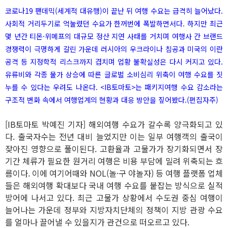
코로나19 팬데믹(세계적 대유행)이 끝난 뒤 여행 수요는 급격히 늘어났다.
사회적 거리두기로 억눌렸던 수요가 한꺼번에 폭발하면서다. 하지만 최근
몇 년간 티몬·위메프의 대규모 정산 지연 사태를 거치며 여행사 간 브랜드
경쟁력이 극명하게 갈린 가운데 러시아의 우크라이나 침공과 미국의 이란
공격 등 지정학적 리스크까지 겹치며 업황 불확실성은 다시 커지고 있다.
유류비와 각종 물가 상승에 따른 글로벌 소비심리 위축이 여행 수요를 짓
누를 수 있다는 우려도 나온다. <IB토마토>는 패키지여행 수요 감소라는
구조적 변화 속에서 여행업계의 현황과 대응 방안을 짚어봤다.(편집자주)
[IB토마토 박예진 기자] 해외여행 수요가 갈수록 양극화되고 있
다. 출국자수는 전년 대비 늘었지만 이는 일부 여행객의 출국이
잦아진 영향으로 풀이된다. 고환율과 고물가가 장기화되면서 장
기간 체류가 필요한 원거리 여행은 비용 부담에 밀려 위축되는 흐
름이다. 이에 여기어때와 NOL(놀·구 야놀자) 등 여행 플랫폼 업체
들은 해외여행 확대보다 국내 여행 수요를 붙잡는 방식으로 실적
방어에 나서고 있다. 최근 고물가 상황에서 수도권 중심 여행이
늘어나는 가운데 정부와 지방자치단체의 정책이 지방 관광 수요
를 얼마나 끌어낼 수 있을지가 관건으로 떠오르고 있다.