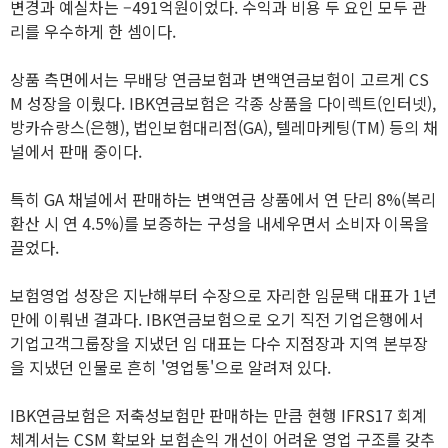
변경과 예실차는 –491억원이었다. 수익과 비용 두 요인 모두 관
리를 우수하게 한 셈이다.
상품 측면에서는 무배당 연금보험과 변액연금보험이 고르게 CS
M 성장을 이뤘다. IBK연금보험은 각종 상품을 다이렉트(인터넷),
방카슈랑스(은행), 법인보험대리점(GA), 텔레마케팅(TM) 등의 채
널에서 판매 중이다.
특히 GA 채널에서 판매하는 변액연금 상품에서 연 단리 8%(복리
환산 시 연 4.5%)를 보증하는 구성을 내세우면서 소비자 이목을
끌었다.
보험영업 성장은 지난해부터 수장으로 자리한 임문택 대표가 1년
만에 이뤄낸 결과다. IBK연금보험으로 오기 직전 기업은행에서
기업고객그룹장을 지냈던 임 대표는 다수 지점장과 지역 본부장
을 지냈던 인물로 흔히 '영업통'으로 알려져 있다.
IBK연금보험은 저축성보험만 판매하는 만큼 현행 IFRS17 회계
체계서는 CSM 확보와 보험손익 개선이 어려운 영업 구조를 갖추