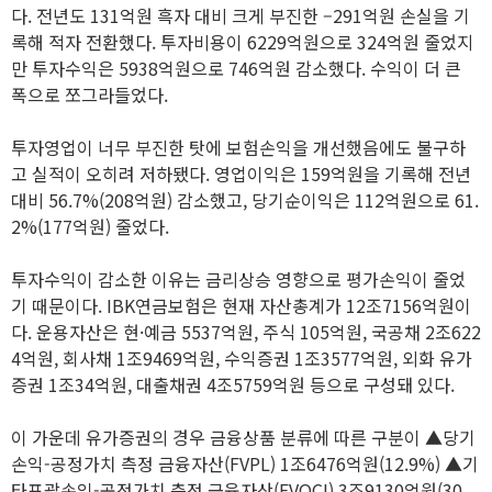
다. 전년도 131억원 흑자 대비 크게 부진한 –291억원 손실을 기
록해 적자 전환했다. 투자비용이 6229억원으로 324억원 줄었지
만 투자수익은 5938억원으로 746억원 감소했다. 수익이 더 큰
폭으로 쪼그라들었다.
투자영업이 너무 부진한 탓에 보험손익을 개선했음에도 불구하
고 실적이 오히려 저하됐다. 영업이익은 159억원을 기록해 전년
대비 56.7%(208억원) 감소했고, 당기순이익은 112억원으로 61.
2%(177억원) 줄었다.
투자수익이 감소한 이유는 금리상승 영향으로 평가손익이 줄었
기 때문이다. IBK연금보험은 현재 자산총계가 12조7156억원이
다. 운용자산은 현·예금 5537억원, 주식 105억원, 국공채 2조622
4억원, 회사채 1조9469억원, 수익증권 1조3577억원, 외화 유가
증권 1조34억원, 대출채권 4조5759억원 등으로 구성돼 있다.
이 가운데 유가증권의 경우 금융상품 분류에 따른 구분이 ▲당기
손익-공정가치 측정 금융자산(FVPL) 1조6476억원(12.9%) ▲기
타포괄손익-공정가치 측정 금융자산(FVOCI) 3조9130억원(30.