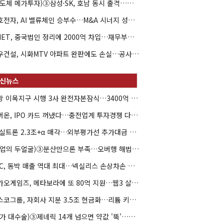
(반도체 메가투자)③삼성·SK, 호남 동시 출격…인력·협력사 쟁탈전
성호전자, AI 밸류체인 승부수…M&A 시너지 성과 '시험대'
SKIET, 중국법인 정리에 2000억 차입…재무부담 더 커졌다
대우건설, 시화MTV 아파트 완판에도 손실…공사비 회수 난항
대방 이목지구 시행 3사 완전자본잠식…3400억 PF는 그룹 신용으로
에버온, IPO 카드 꺼냈다…충전업계 투자경쟁 다시 불붙나
SK실트론 2.3조+α 매각…외부평가선 추가대금 가치 '0원'
(락업의 두얼굴)③분산만으론 부족…오버행 해법은 세컨더리·M&A
SKC, 동박 매출 역대 최대…넥실리스 손상차손 악순환 끊나
카카오게임즈, 메타보라에 또 80억 지원…웹3 살리기 지속
포스코그룹, 자회사 지분 3.5조 현금화…리튬 키우고 오버행 부담
(약가 대수술)③제네릭 14개 넘으면 약값 '뚝'…등재전략 혼선