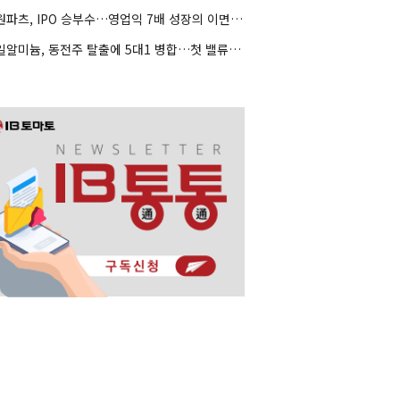
동원파츠, IPO 승부수…영업익 7배 성장의 이면은 고객 편중
조일알미늄, 동전주 탈출에 5대1 병합…첫 밸류업 성패는 본업