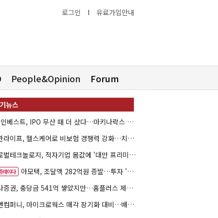
로그인
I
유료가입안내
O
People&Opinion
Forum
HB인베스트, IPO 무산 때 더 샀다…마키나락스 투자 2.7배 회수
신한라이프, 헬스케어로 비보험 경쟁력 강화…치매·간병 공략
글로벌테크놀로지, 적자기업 몸값에 '대만 프리미엄'…공모가 논란
아모텍, 조달액 282억원 증발…투자 '속도 조절' 불가피
증레이다
하나증권, 충당금 541억 쌓았지만…홈플러스 제재는 추가 비용 불씨
한앤컴퍼니, 마이크로웍스 매각 장기화 대비…배당 회수판 깔았다