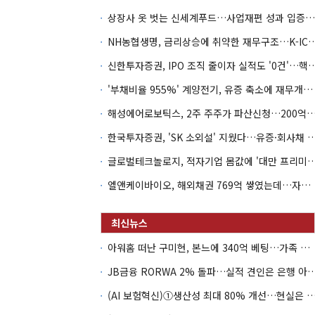
상장사 옷 벗는 신세계푸드…사업재편 성과 입증할까
NH농협생명, 금리상승에 취약한 재무구조…K-IC
신한투자증권, IPO 조직 줄이자 실적도 '0건'
'부채비율 955%' 계양전기, 유증 축소에 재무개선 효과 '뚝'
해성에어로보틱스, 2주 주주가 파산신청…200억 CB 
한국투자증권, 'SK 소외설' 지웠다…유증·회사채 
글로벌테크놀로지, 적자기업 몸값에 '대만 프리미엄
엘앤케이바이오, 해외채권 769억 쌓였는데…자회사 4곳 자본잠식
아워홈 떠난 구미현, 본느에 340억 베팅…가족 지배체제 구축
JB금융 RORWA 2% 돌파…실적 견인은 은
(AI 보험혁신)①생산성 최대 80% 개선…현실은 '실