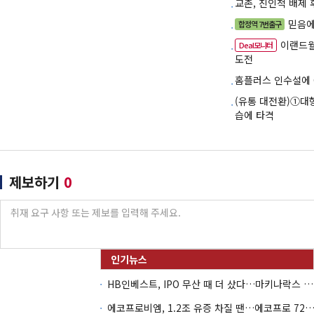
교촌, 친인척 배제
믿음에
합정역 7번출구
이랜드월
Deal모니터
도전
홈플러스 인수설에 C
(유통 대전환)①대
습에 타격
제보하기
0
HB인베스트, IPO 무산 때 더 샀다…마키나락스 투자 2.7배 회수
에코프로비엠, 1.2조 유증 차질 땐…에코프로 7270억 '