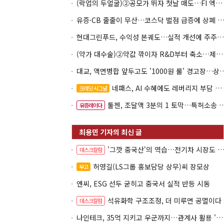
(락업의 두얼굴)②공모가 뛰자 첫날 매도…FI 엑시트 전략 갈렸다
유증·CB 줄줄이 무산…코스닥 벌점 급증에 상폐
현대그린푸드, 수익성 본궤도…실적 개선에 주주환원까지
(약가 대수술)②약값 깎이자 R&D부터 축소…제약업계 비상경영 돌입
대교, 액면병합 앞두고도 '1000원 룰'
네패스, AI 수혜에도 레버리지 부담 여전
크레딧 시그널
툴젠, 조달액 3분의 1 토막…특허소송 비용부터 챙긴다
유증레이다
'그깟 중국산'의 역습…전기차 시장도 내줄 셈인가
데스크칼럼
허영길(LS그룹 홍보담당 상무)씨 장모상
부고
엔씨, ESG 선두 굳히고 중국서 실적 반등 시동
석유화학 구조조정, 더 미루면 공멸이다
데스크칼럼
나인테크, 35억 지키고 우군까지…관계사 활용 '1석2조'