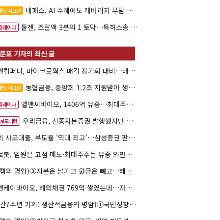
네패스, AI 수혜에도 레버리지 부담 여전
레딧 시그널
툴젠, 조달액 3분의 1 토막…특허소송 비용부터 챙긴다
증레이다
한앤컴퍼니, 마이크로웍스 매각 장기화 대비…배당 회수판 깔았다
농협금융, 중앙회 1.2조 지원받아 생산적금융 확대
레딧 시그널
엘앤씨바이오, 1406억 유증…최대주주는 절반만 청약
증레이다
우리금융, 신종자본증권 발행했지만 차환금리 '부담'
eal모니터
해외 사모대출, 부도율 '역대 최고'…삼성증권 판매상품도 환매 불안
클로봇, 임원은 고점 매도·최대주주는 유증 외면…책임투자 도마
(리캡의 명암)③지분은 남기고 원금은 빼고…헤지펀드로 번진 리캡
엘앤케이바이오, 해외채권 769억 쌓였는데…자회사 4곳 자본잠식
(창간7주년 기획: 생산적금융의 명암)①국민성장펀드 자금흐름 해부