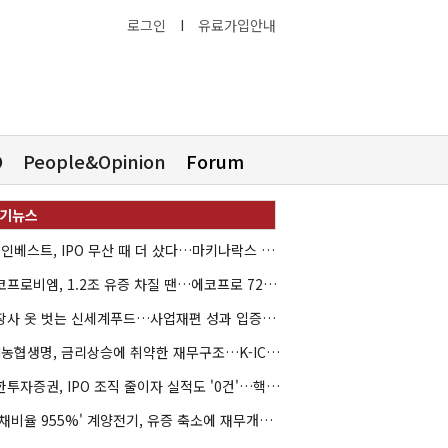
로그인
I
유료가입안내
O
People&Opinion
Forum
HB인베스트, IPO 무산 때 더 샀다…마키나락스 투자 2.7배 회수
에코프로비엠, 1.2조 유증 차질 땐…에코프로 7270억 '독박'
상장사 옷 벗는 신세계푸드…사업재편 성과 입증할까
NH농협생명, 금리상승에 취약한 재무구조…K-ICS 변동성 '주의보'
신한투자증권, IPO 조직 줄이자 실적도 '0건'…핵심 인력까지 이탈
'부채비율 955%' 계양전기, 유증 축소에 재무개선 효과 '뚝'