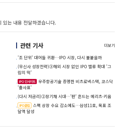
치 있는 내용 전달하겠습니다.
관련 기사
더보기
'조 단위' 대어들 귀환…IPO 시장, 다시 불붙을까
(무신사 성장전략)③해외 시장 없인 IPO 밸류 확대 '그
림의 떡'
우주항공기술 증명한 비츠로넥스텍, 코스닥
IPO 인사이트
'출사표'
(다시 저금리)②장기채 시대…'판' 흔드는 메리츠·키움
스팩 상장 수요 감소에도…삼성11호, 목표 조
IPO클립
달액 달성