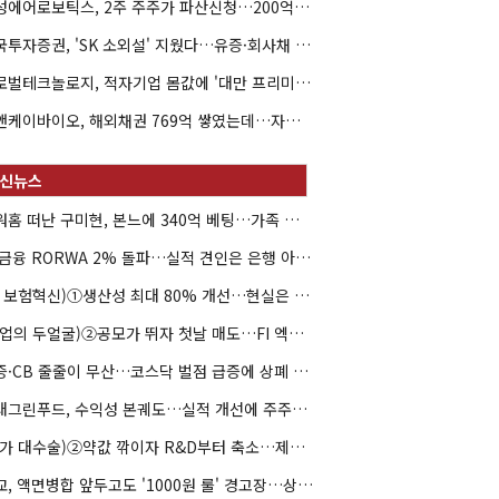
해성에어로보틱스, 2주 주주가 파산신청…200억 CB 분쟁 확산
한국투자증권, 'SK 소외설' 지웠다…유증·회사채 주관 연속 수임
글로벌테크놀로지, 적자기업 몸값에 '대만 프리미엄'…공모가 논란
엘앤케이바이오, 해외채권 769억 쌓였는데…자회사 4곳 자본잠식
아워홈 떠난 구미현, 본느에 340억 베팅…가족 지배체제 구축
JB금융 RORWA 2% 돌파…실적 견인은 은행 아닌 캐피탈
(AI 보험혁신)①생산성 최대 80% 개선…현실은 '실행 격차'
(락업의 두얼굴)②공모가 뛰자 첫날 매도…FI 엑시트 전략 갈렸다
유증·CB 줄줄이 무산…코스닥 벌점 급증에 상폐 압박
현대그린푸드, 수익성 본궤도…실적 개선에 주주환원까지
(약가 대수술)②약값 깎이자 R&D부터 축소…제약업계 비상경영 돌입
대교, 액면병합 앞두고도 '1000원 룰' 경고장…상장유지 시험대