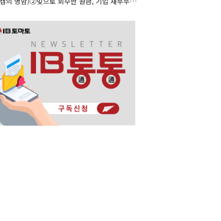
(리캡의 명암)②빚으로 회수한 원금, 기업 재무부담으로 남았다