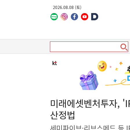
2026.08.08 (토)
미래에셋벤처투자, 'I
산정법
세미파이브·리브스메드 등 I