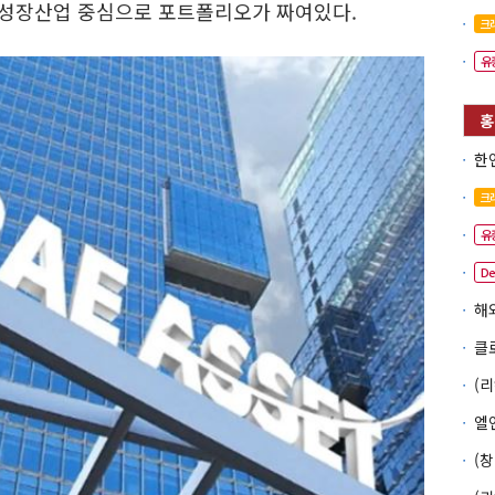
미래성장산업 중심으로 포트폴리오가 짜여있다.
크
유
크
유
D