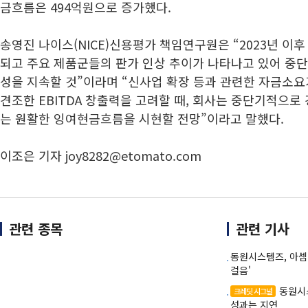
금흐름은 494억원으로 증가했다.
송영진 나이스(NICE)신용평가 책임연구원은 “2023년 이
되고 주요 제품군들의 판가 인상 추이가 나타나고 있어 중
성을 지속할 것”이라며 “신사업 확장 등과 관련한 자금소요
견조한 EBITDA 창출력을 고려할 때, 회사는 중단기적으
는 원활한 잉여현금흐름을 시현할 전망”이라고 말했다.
이조은 기자 joy8282@etomato.com
관련 종목
관련 기사
동원시스템즈, 아셉
걸음'
동원시
크레딧 시그널
성과는 지연