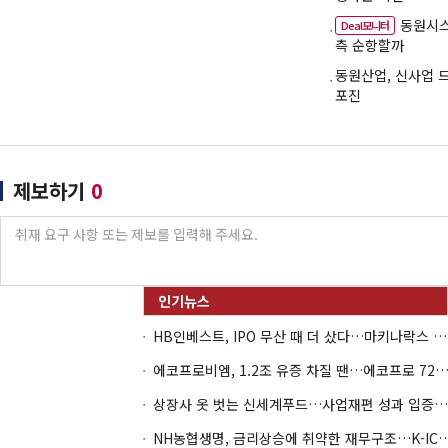
동원시스
Deal모니터
측 순항할까
동원산업, 신사업 
포진
제보하기
0
HB인베스트, IPO 무산 때 더 샀다…마키나락스 투자 2.7배 회수
에코프로비엠, 1.2조 유증 차질 땐…에코프로 7270억 '
상장사 옷 벗는 신세계푸드…사업재편 성과 입증할까
NH농협생명, 금리상승에 취약한 재무구조…K-IC