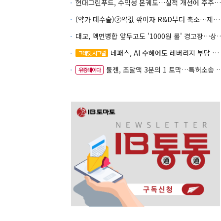
현대그린푸드, 수익성 본궤도…실적 개선에 주주환원까지
(약가 대수술)②약값 깎이자 R&D부터 축소…제약업계 비상경영 돌입
대교, 액면병합 앞두고도 '1000원 룰'
네패스, AI 수혜에도 레버리지 부담 여전
크레딧 시그널
툴젠, 조달액 3분의 1 토막…특허소송 비용부터 챙긴다
유증레이다