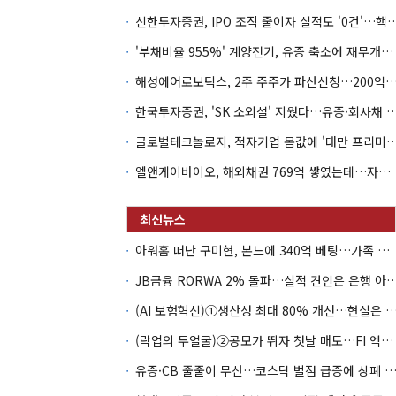
신한투자증권, IPO 조직 줄이자 실적도 '0건'
'부채비율 955%' 계양전기, 유증 축소에 재무개선 효과 '뚝'
해성에어로보틱스, 2주 주주가 파산신청…200억 CB 
한국투자증권, 'SK 소외설' 지웠다…유증·회사채 
글로벌테크놀로지, 적자기업 몸값에 '대만 프리미엄
엘앤케이바이오, 해외채권 769억 쌓였는데…자회사 4곳 자본잠식
아워홈 떠난 구미현, 본느에 340억 베팅…가족 지배체제 구축
JB금융 RORWA 2% 돌파…실적 견인은 은
(AI 보험혁신)①생산성 최대 80% 개선…현실은 '실
(락업의 두얼굴)②공모가 뛰자 첫날 매도…FI 엑시트 전략 갈렸다
유증·CB 줄줄이 무산…코스닥 벌점 급증에 상폐