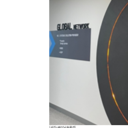
(사진=싸이닉솔루션)