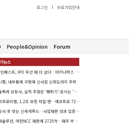
로그인
I
유료가입안내
O
People&Opinion
Forum
HB인베스트, IPO 무산 때 더 샀다…마키나락스 투자 2.7배 회수
니켐, 내부통제 구멍에 신사업 신뢰도까지 추락
기술특례 상장사, 실적 추정은 '뻥튀기'·공시는 '누락'
에코프로비엠, 1.2조 유증 차질 땐…에코프로 7270억 '독박'
상장사 옷 벗는 신세계푸드…사업재편 성과 입증할까
한화솔루션, 여천NCC 재편에 2725억…재무 부담 커지나