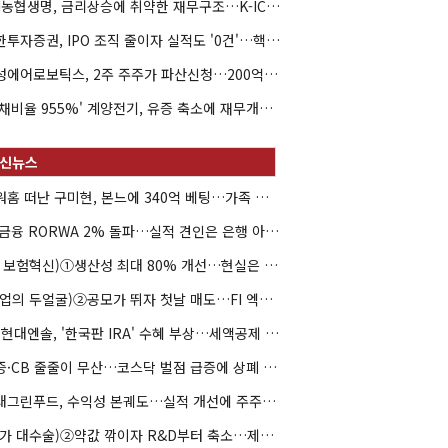
NH농협생명, 금리상승에 취약한 재무구조…K-ICS 변동성 '주의보'
신한투자증권, IPO 조직 줄이자 실적도 '0건'…핵심 인력까지 이탈
해성에어로보틱스, 2주 주주가 파산신청…200억 CB 분쟁 확산
'부채비율 955%' 계양전기, 유증 축소에 재무개선 효과 '뚝'
아워홈 떠난 구미현, 본느에 340억 베팅…가족 지배체제 구축
JB금융 RORWA 2% 돌파…실적 견인은 은행 아닌 캐피탈
(AI 보험혁신)①생산성 최대 80% 개선…현실은 '실행 격차'
(락업의 두얼굴)②공모가 뛰자 첫날 매도…FI 엑시트 전략 갈렸다
HD현대엔솔, '한국판 IRA' 수혜 부상…세액공제 선택이 변수
유증·CB 줄줄이 무산…코스닥 벌점 급증에 상폐 압박
현대그린푸드, 수익성 본궤도…실적 개선에 주주환원까지
(약가 대수술)②약값 깎이자 R&D부터 축소…제약업계 비상경영 돌입