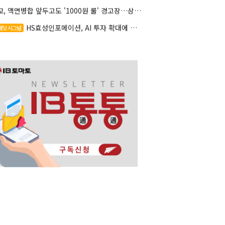
대교, 액면병합 앞두고도 '1000원 룰' 경고장…상장유지 시험대
HS효성인포메이션, AI 투자 확대에 실적 체력 강화
레딧 시그널