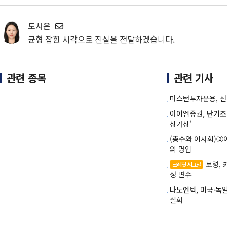
도시은
균형 잡힌 시각으로 진실을 전달하겠습니다.
관련 종목
관련 기사
마스턴투자운용, 선
아이엠증권, 단기조
상가상'
(총수와 이사회)②
의 명암
보령,
크레딧 시그널
성 변수
나노엔텍, 미국·독
실화