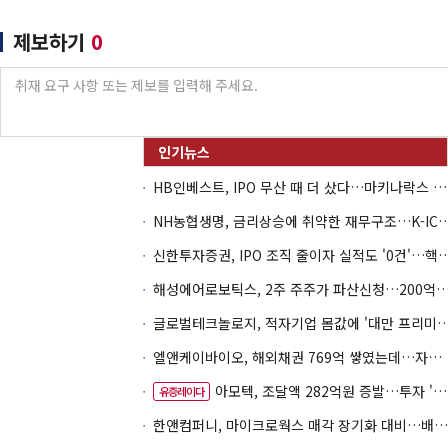
제보하기
0
HB인베스트, IPO 무산 때 더 샀다…마키나락스 투자 2.7배 회수
NH농협생명, 금리상승에 취약한 재무구조…K-IC
신한투자증권, IPO 조직 줄이자 실적도 '0건'
해성에어로보틱스, 2주 주주가 파산신청…200억 CB 
글로벌테크놀로지, 적자기업 몸값에 '대만 프리미엄
엘앤케이바이오, 해외채권 769억 쌓였는데…자회사 4곳 자본잠식
아모텍, 조달액 282억원 증발…투자 '속도 조절' 불가피
유증레이다
한앤컴퍼니, 마이크로웍스 매각 장기화 대비…배당 회수판 깔았다