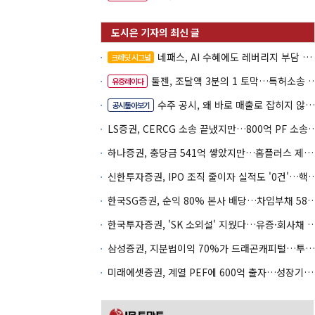
네패스, AI 수혜에도 레버리지 부담 여전
크레딧 시그널
툴젠, 조달액 3분의 1 토막…특허소송 비용부터 챙긴다
유증레이다
수주 공시, 왜 바로 매출로 잡히지 않을까
공시톺아보기
LS증권, CERCG 소송 끝냈지만…800억 
하나증권, 충당금 541억 쌓았지만…홈플러스 제재는 추가 비용 불씨
신한투자증권, IPO 조직 줄이자 실적도 '0건'
한국SG증권, 순익 80% 본사 배당…차입부채
한국투자증권, 'SK 소외설' 지웠다…유증·회사채 
삼성증권, 지분법이익 70%가 드래곤캐피털…투자 편중 심화
미래에셋증권, 계열 PEF에 600억 출자…성장기업 투자 '잰걸음'