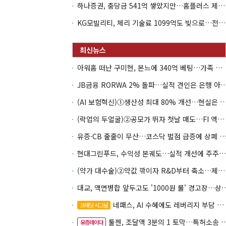
하나증권, 충당금 541억 쌓았지만…홈플러스 제재는 추가 비용 불씨
KG모빌리티, 체리 기술료 1099억도 빚으로…전동화 비용 '차입 의존'
아워홈 떠난 구미현, 본느에 340억 베팅…가족 지배체제 구축
JB금융 RORWA 2% 돌파…실적 견인은 은
(AI 보험혁신)①생산성 최대 80% 개선…현실은 '실
(락업의 두얼굴)②공모가 뛰자 첫날 매도…FI 엑시트 전략 갈렸다
유증·CB 줄줄이 무산…코스닥 벌점 급증에 상폐
현대그린푸드, 수익성 본궤도…실적 개선에 주주환원까지
(약가 대수술)②약값 깎이자 R&D부터 축소…제약업계 비상경영 돌입
대교, 액면병합 앞두고도 '1000원 룰'
네패스, AI 수혜에도 레버리지 부담 여전
크레딧 시그널
툴젠, 조달액 3분의 1 토막…특허소송 비용부터 챙긴다
유증레이다