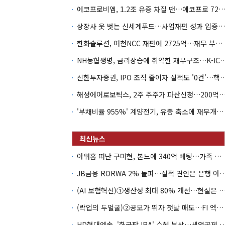
에코프로비엠, 1.2조 유증 차질 땐…에코프로 7270억 '
상장사 옷 벗는 신세계푸드…사업재편 성과 입증할까
한화솔루션, 여천NCC 재편에 2725억…재무 부담 커지나
NH농협생명, 금리상승에 취약한 재무구조…K-IC
신한투자증권, IPO 조직 줄이자 실적도 '0건'
해성에어로보틱스, 2주 주주가 파산신청…200억 CB 
'부채비율 955%' 계양전기, 유증 축소에 재무개선 효과 '뚝'
아워홈 떠난 구미현, 본느에 340억 베팅…가족 지배체제 구축
JB금융 RORWA 2% 돌파…실적 견인은 은
(AI 보험혁신)①생산성 최대 80% 개선…현실은 '실
(락업의 두얼굴)②공모가 뛰자 첫날 매도…FI 엑시트 전략 갈렸다
HD현대엔솔, '한국판 IRA' 수혜 부상…세액공