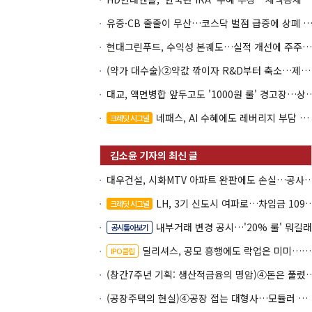
유증·CB 줄줄이 무산…코스닥 벌점 급증에 상폐
현대그린푸드, 수익성 본궤도…실적 개선에 주주환원까지
(약가 대수술)②약값 깎이자 R&D부터 축소…제약업계 비상경영 돌입
대교, 액면병합 앞두고도 '1000원 룰'
네패스, AI 수혜에도 레버리지 부담 여전
크레딧 시그널
대우건설, 시화MTV 아파트 완판에도 손실…공
LH, 3기 신도시 여파로…차입금 109조까지 확대
크레딧 시그널
내부거래 변경 공시…'20% 룰' 뭐길래
공시톺아보기
딜리셔스, 공모 흥행에도 락업은 미미…441곳 중 확약 5곳
IPO클립
(창간7주년 기획: 생산적금융의 명암)④돈
(공장주택의 현실)④공장 접는 대형사…모듈러 주도권 전문기업으로