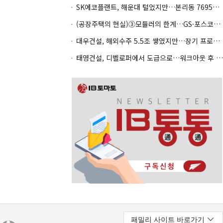
SK에코플랜트, 해운대 털었지만…본리동 7695억 PF 남았다
(공장주택의 현실)③모듈러의 한계…GS·포스코도 전략 수정
대우건설, 해외수주 5.5조 쌓였지만…장기 프로젝트 관리가 변수
태영건설, 디벨로퍼에서 도급으로…워크아웃 후 체질전환