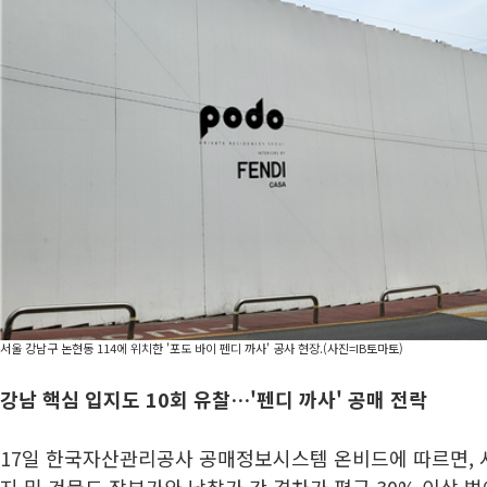
서울 강남구 논현동 114에 위치한 '포도 바이 펜디 까사' 공사 현장.(사진=IB토마토)
강남 핵심 입지도 10회 유찰…'펜디 까사' 공매 전락
17일 한국자산관리공사 공매정보시스템 온비드에 따르면, 