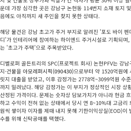
지 및 건물도 장부가와 낙찰가 간 격차가 평균 30% 이상 벌
운데 가장 심각한 곳은 강남구 논현동 114번지 소재 토지 및
음에도 아직까지 새 주인을 찾지 못한 상태다.
해당 물건은 강남 초고가 주거 부지로 알려진 '포도 바이 펜디
디'가 인테리어에 참여하는 하이엔드 주거시설로 기획되며, 
는 '초고가 주택'으로 주목받았다.
디벨로퍼 골든트리의 SPC(프로젝트 회사) 논현PFV는 강남구
지·건물을
아모레퍼시픽(090430)
으로부터 약 1520억원에 
릿지 대출을 받았고, 이후 감정가는 2778억~3099억원 
까지 밀려났다. 해당 감정가는 이 부지가 정상적인 시장 상
산정된 가격이다. 문제는 숫자상 담보가치가 아니라 현금 흐름
하고 수익이 전혀 없는 상태에서 당시 연 8~10%대 고금리
원씩 쌓이자 이자를 제때 내지 못해 기한이익상실(EOD)이 
수를 위해 신탁공매를 택했다.