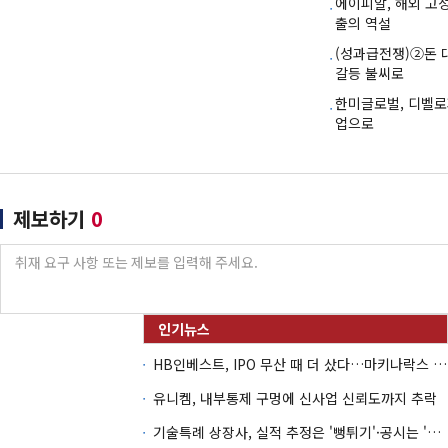
에이피알, 해외 고
출의 역설
(성과급전쟁)②돈 
갈등 불씨로
한미글로벌, 디벨로
업으로
제보하기
0
HB인베스트, IPO 무산 때 더 샀다…마키나락스 투자 2.7배 회수
유니켐, 내부통제 구멍에 신사업 신뢰도까지 추락
기술특례 상장사, 실적 추정은 '뻥튀기'·공시는 '누락'