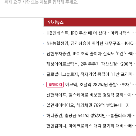
HB인베스트, IPO 무산 때 더 샀다…마키나락스 투자 2.7배 회수
NH농협생명, 금리상승에 취약한 재무구조…K-IC
신한투자증권, IPO 조직 줄이자 실적도 '0건'
해성에어로보틱스, 2주 주주가 파산신청…200억 CB 
글로벌테크놀로지, 적자기업 몸값에 '대만 프리미엄
아모텍, 조달액 282억원 증발…투자 '속도 조절' 불가피
유증레이다
신한라이프, 헬스케어로 비보험 경쟁력 강화…치매·간병 공략
엘앤케이바이오, 해외채권 769억 쌓였는데…자회사 4곳 자본잠식
하나증권, 충당금 541억 쌓았지만…홈플러스 제재는 추가 비용 불씨
한앤컴퍼니, 마이크로웍스 매각 장기화 대비…배당 회수판 깔았다