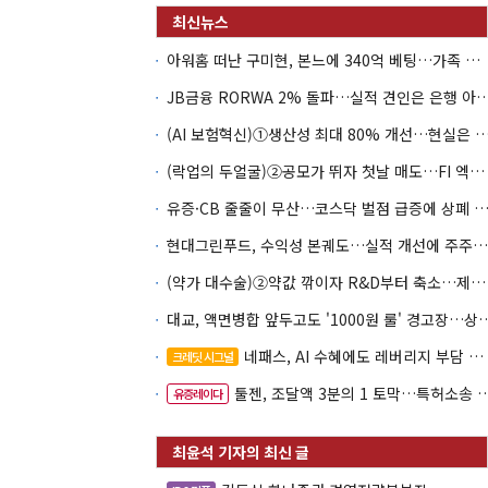
아워홈 떠난 구미현, 본느에 340억 베팅…가족 지배체제 구축
JB금융 RORWA 2% 돌파…실적 견인은 은
(AI 보험혁신)①생산성 최대 80% 개선…현실은 '실
(락업의 두얼굴)②공모가 뛰자 첫날 매도…FI 엑시트 전략 갈렸다
유증·CB 줄줄이 무산…코스닥 벌점 급증에 상폐
현대그린푸드, 수익성 본궤도…실적 개선에 주주환원까지
(약가 대수술)②약값 깎이자 R&D부터 축소…제약업계 비상경영 돌입
대교, 액면병합 앞두고도 '1000원 룰'
네패스, AI 수혜에도 레버리지 부담 여전
크레딧 시그널
툴젠, 조달액 3분의 1 토막…특허소송 비용부터 챙긴다
유증레이다