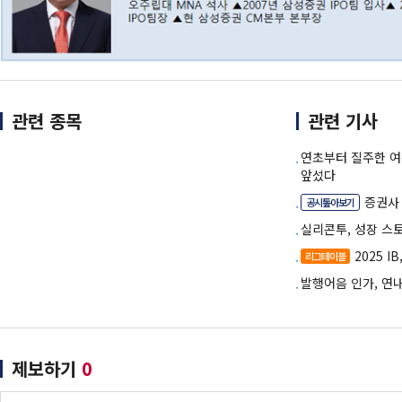
관련 종목
관련 기사
연초부터 질주한 
앞섰다
증권사 
공시톺아보기
실리콘투, 성장 스
2025 I
리그테이블
발행어음 인가, 연
제보하기
0