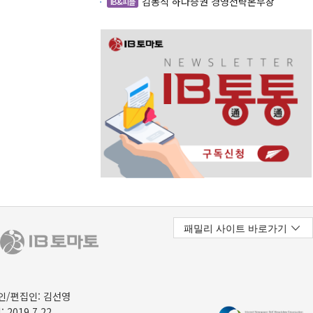
김동식 하나증권 경영전략본부장
IB&피플
/편집인: 김선영
 2019.7.22