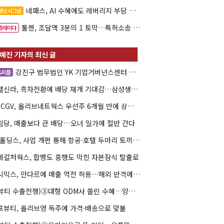
네패스, AI 수혜에도 레버리지 부담 여전
레딧 시그널
툴젠, 조달액 3분의 1 토막…특허소송 비용부터 챙긴다
증레이다
강진구 법무법인 YK 기업거버넌스센터 센터장
&피플
호텔신라, 흑자전환에 배당 재개 기대감…삼성생명도 웃을까
CJ CGV, 올리브네트웍스 우선주 6개월 만에 상환…왜?
림당, 매출보다 큰 배당…오너 일가에 절반 간다
AK홀딩스, 사업 개편 통해 항공·호텔 두마리 토끼 사냥
데컬처웍스, 합병도 흥행도 막힌 자본잠식 탈출로
젝시믹스, 안다르에 매출 역전 허용…해외 반격에 사활
(K뷰티 수출전쟁)③대형 ODM사 쏠린 수혜…양극화 심화 우려
프뷰티, 올리브영 독주에 가격·배송으로 맞불