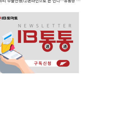
(K뷰티 수출전쟁)②온라인으로 뜬 인디…유통망 앞세운 대형사