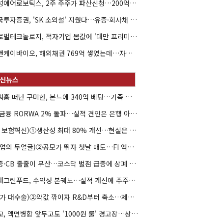
해성에어로보틱스, 2주 주주가 파산신청…200억 CB 분쟁 확산
한국투자증권, 'SK 소외설' 지웠다…유증·회사채 주관 연속 수임
글로벌테크놀로지, 적자기업 몸값에 '대만 프리미엄'…공모가 논란
엘앤케이바이오, 해외채권 769억 쌓였는데…자회사 4곳 자본잠식
아워홈 떠난 구미현, 본느에 340억 베팅…가족 지배체제 구축
JB금융 RORWA 2% 돌파…실적 견인은 은행 아닌 캐피탈
(AI 보험혁신)①생산성 최대 80% 개선…현실은 '실행 격차'
(락업의 두얼굴)②공모가 뛰자 첫날 매도…FI 엑시트 전략 갈렸다
유증·CB 줄줄이 무산…코스닥 벌점 급증에 상폐 압박
현대그린푸드, 수익성 본궤도…실적 개선에 주주환원까지
(약가 대수술)②약값 깎이자 R&D부터 축소…제약업계 비상경영 돌입
대교, 액면병합 앞두고도 '1000원 룰' 경고장…상장유지 시험대