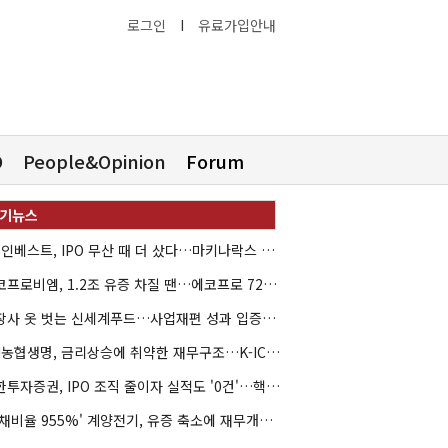
로그인
I
유료가입안내
O
People&Opinion
Forum
HB인베스트, IPO 무산 때 더 샀다…마키나락스 투자 2.7배 회수
에코프로비엠, 1.2조 유증 차질 땐…에코프로 7270억 '독박'
상장사 옷 벗는 신세계푸드…사업재편 성과 입증할까
NH농협생명, 금리상승에 취약한 재무구조…K-ICS 변동성 '주의보'
신한투자증권, IPO 조직 줄이자 실적도 '0건'…핵심 인력까지 이탈
'부채비율 955%' 계양전기, 유증 축소에 재무개선 효과 '뚝'