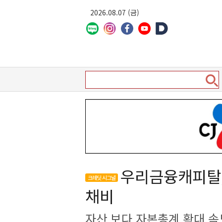
2026.08.07 (금)
우리금융캐피탈,
크레딧 시그널
채비
자산 보다 자본총계 확대 속