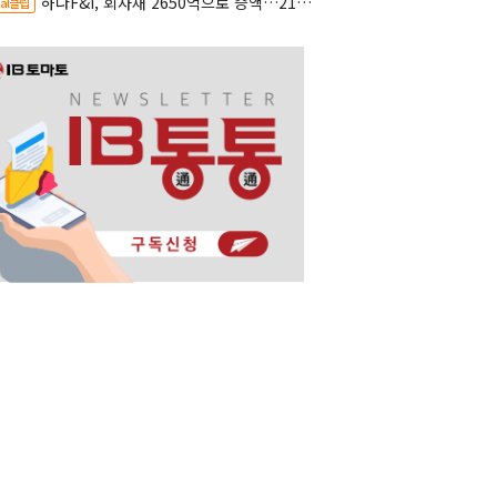
하나F&I, 회사채 2650억으로 증액…2150억은 차환
al클립