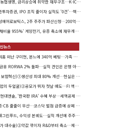
NH농협생명, 금리상승에 취약한 재무구조…K-ICS 변동성 '주의보'
신한투자증권, IPO 조직 줄이자 실적도 '0건'…핵심 인력까지 이탈
해성에어로보틱스, 2주 주주가 파산신청…200억 CB 분쟁 확산
'부채비율 955%' 계양전기, 유증 축소에 재무개선 효과 '뚝'
아워홈 떠난 구미현, 본느에 340억 베팅…가족 지배체제 구축
JB금융 RORWA 2% 돌파…실적 견인은 은행 아닌 캐피탈
(AI 보험혁신)①생산성 최대 80% 개선…현실은 '실행 격차'
(락업의 두얼굴)②공모가 뛰자 첫날 매도…FI 엑시트 전략 갈렸다
HD현대엔솔, '한국판 IRA' 수혜 부상…세액공제 선택이 변수
유증·CB 줄줄이 무산…코스닥 벌점 급증에 상폐 압박
현대그린푸드, 수익성 본궤도…실적 개선에 주주환원까지
(약가 대수술)②약값 깎이자 R&D부터 축소…제약업계 비상경영 돌입