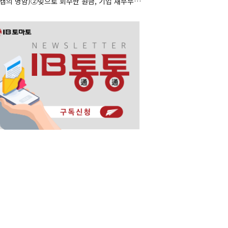
(리캡의 명암)②빚으로 회수한 원금, 기업 재무부담으로 남았다