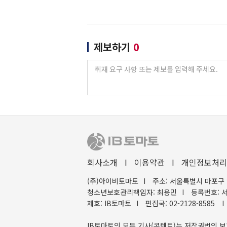
제보하기
0
회사소개
I
이용약관
I
개인정보처리
(주)아이비토마토
I
주소: 서울특별시 마포구 
청소년보호관리책임자: 최용민
I
등록번호: 서
제호: IB토마토
I
편집국: 02-2128-8585
I
IB토마토의 모든 기사(콘텐트)는 저작권법의 보