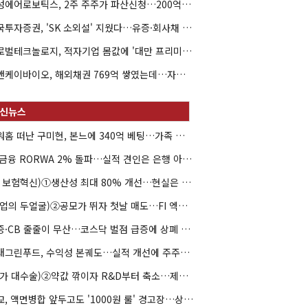
해성에어로보틱스, 2주 주주가 파산신청…200억 CB 분쟁 확산
한국투자증권, 'SK 소외설' 지웠다…유증·회사채 주관 연속 수임
글로벌테크놀로지, 적자기업 몸값에 '대만 프리미엄'…공모가 논란
엘앤케이바이오, 해외채권 769억 쌓였는데…자회사 4곳 자본잠식
아워홈 떠난 구미현, 본느에 340억 베팅…가족 지배체제 구축
JB금융 RORWA 2% 돌파…실적 견인은 은행 아닌 캐피탈
(AI 보험혁신)①생산성 최대 80% 개선…현실은 '실행 격차'
(락업의 두얼굴)②공모가 뛰자 첫날 매도…FI 엑시트 전략 갈렸다
유증·CB 줄줄이 무산…코스닥 벌점 급증에 상폐 압박
현대그린푸드, 수익성 본궤도…실적 개선에 주주환원까지
(약가 대수술)②약값 깎이자 R&D부터 축소…제약업계 비상경영 돌입
대교, 액면병합 앞두고도 '1000원 룰' 경고장…상장유지 시험대