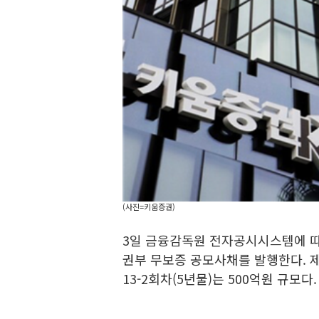
(사진=키움증권)
3일 금융감독원 전자공시시스템에 따
권부 무보증 공모사채를 발행한다. 제1
13-2회차(5년물)는 500억원 규모다.