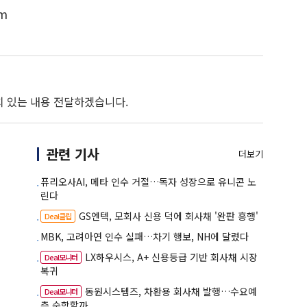
m
치 있는 내용 전달하겠습니다.
관련 기사
더보기
퓨리오사AI, 메타 인수 거절…독자 성장으로 유니콘 노
린다
GS엔텍, 모회사 신용 덕에 회사채 '완판 흥행'
Deal클립
MBK, 고려아연 인수 실패…차기 행보, NH에 달렸다
LX하우시스, A+ 신용등급 기반 회사채 시장
Deal모니터
복귀
동원시스템즈, 차환용 회사채 발행…수요예
Deal모니터
측 순항할까