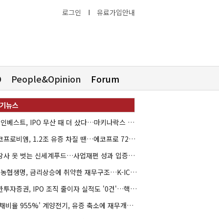
로그인
I
유료가입안내
O
People&Opinion
Forum
HB인베스트, IPO 무산 때 더 샀다…마키나락스 투자 2.7배 회수
에코프로비엠, 1.2조 유증 차질 땐…에코프로 7270억 '독박'
상장사 옷 벗는 신세계푸드…사업재편 성과 입증할까
NH농협생명, 금리상승에 취약한 재무구조…K-ICS 변동성 '주의보'
신한투자증권, IPO 조직 줄이자 실적도 '0건'…핵심 인력까지 이탈
'부채비율 955%' 계양전기, 유증 축소에 재무개선 효과 '뚝'