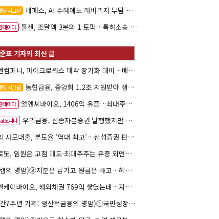
네패스, AI 수혜에도 레버리지 부담 여전
레딧 시그널
툴젠, 조달액 3분의 1 토막…특허소송 비용부터 챙긴다
증레이다
한앤컴퍼니, 마이크로웍스 매각 장기화 대비…배당 회수판 깔았다
농협금융, 중앙회 1.2조 지원받아 생산적금융 확대
레딧 시그널
엘앤씨바이오, 1406억 유증…최대주주는 절반만 청약
증레이다
우리금융, 신종자본증권 발행했지만 차환금리 '부담'
eal모니터
해외 사모대출, 부도율 '역대 최고'…삼성증권 판매상품도 환매 불안
클로봇, 임원은 고점 매도·최대주주는 유증 외면…책임투자 도마
(리캡의 명암)③지분은 남기고 원금은 빼고…헤지펀드로 번진 리캡
엘앤케이바이오, 해외채권 769억 쌓였는데…자회사 4곳 자본잠식
(창간7주년 기획: 생산적금융의 명암)①국민성장펀드 자금흐름 해부