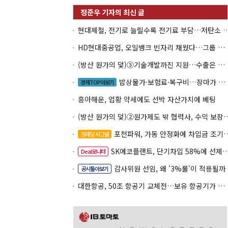
현대제철, 전기로 늘릴수록 전기료 부담…
HD현대중공업, 오일뱅크 빈자리 채웠다…그룹 배당 핵심축 부상
(방산 원가의 덫)③기술개발까진 지원…수출은 각자도생
밥상물가·보험료·복구비…장마가 내미는 청구서
경제TOP아보기
흥아해운, 업황 약세에도 선박 자산가치에 베팅
(방산 원가의 덫)②원가제도 밖 협력사, 
포천파워, 가동 안정화에 차입금 조기상환 속도
크레딧 시그널
SK에코플랜트, 단기차입 58%에 선제 차환 카드
Deal모니터
감사위원 선임, 왜 '3%룰'이 적용될까
공시톺아보기
대한항공, 50조 항공기 교체전…보유 항공기가 조달 카드