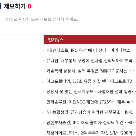
제보하기
0
HB인베스트, IPO 무산 때 더 샀다…마키나락스 투자 2.7배 회수
유니켐, 내부통제 구멍에 신사업 신뢰도까지 추락
기술특례 상장사, 실적 추정은 '뻥튀기'·공시는 '누락'
에코프로비엠, 1.2조 유증 차질 땐…에코프로 7270억 '
상장사 옷 벗는 신세계푸드…사업재편 성과 입증할까
한화솔루션, 여천NCC 재편에 2725억…재무 부담 커지나
NH농협생명, 금리상승에 취약한 재무구조…K-IC
신한투자증권, IPO 조직 줄이자 실적도 '0건'
해성에어로보틱스, 2주 주주가 파산신청…200억 CB 