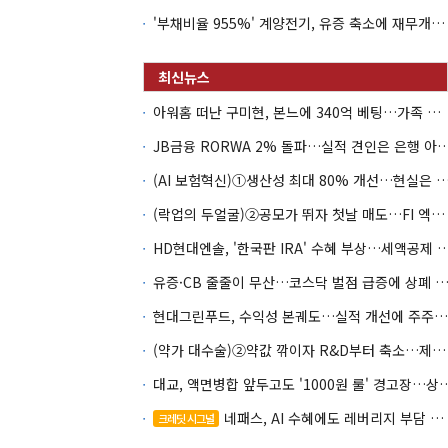
'부채비율 955%' 계양전기, 유증 축소에 재무개선 효과 '뚝'
아워홈 떠난 구미현, 본느에 340억 베팅…가족 지배체제 구축
JB금융 RORWA 2% 돌파…실적 견인은 은
(AI 보험혁신)①생산성 최대 80% 개선…현실은 '실
(락업의 두얼굴)②공모가 뛰자 첫날 매도…FI 엑시트 전략 갈렸다
HD현대엔솔, '한국판 IRA' 수혜 부상…세액공
유증·CB 줄줄이 무산…코스닥 벌점 급증에 상폐
현대그린푸드, 수익성 본궤도…실적 개선에 주주환원까지
(약가 대수술)②약값 깎이자 R&D부터 축소…제약업계 비상경영 돌입
대교, 액면병합 앞두고도 '1000원 룰'
네패스, AI 수혜에도 레버리지 부담 여전
크레딧 시그널