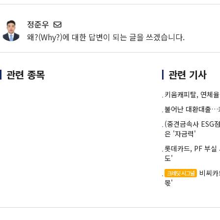
정준우
왜?(Why?)에 대한 답변이 되는 글을 쓰겠습니다.
관련 종목
관련 기사
키움캐피탈, 연체율
불어난 대환대출…카
(중견금속사 ESG
은 '자금력'
롯데카드, PF 부
도'
비씨카드
크레딧 시그널
몫'