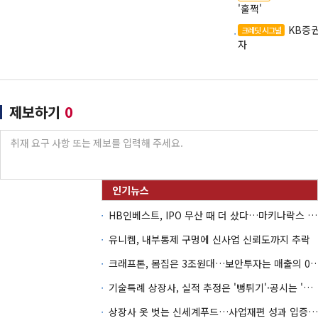
'훌쩍'
KB증권
크레딧 시그널
자
제보하기
0
HB인베스트, IPO 무산 때 더 샀다…마키나락스 투자 2.7배 회수
유니켐, 내부통제 구멍에 신사업 신뢰도까지 추락
크래프톤, 몸집은 3조원대…보안투자는 매
기술특례 상장사, 실적 추정은 '뻥튀기'·공시는 '누락'
상장사 옷 벗는 신세계푸드…사업재편 성과 입증할까