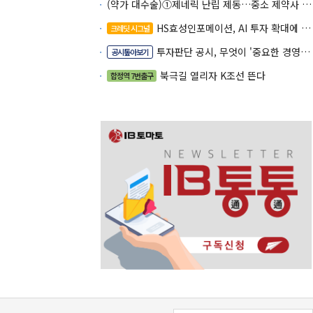
(약가 대수술)①제네릭 난립 제동…중소 제약사 수익성 비상
HS효성인포메이션, AI 투자 확대에 실적 체력 강화
크레딧 시그널
투자판단 공시, 무엇이 '중요한 경영사항'일까
공시톺아보기
북극길 열리자 K조선 뜬다
합정역 7번출구