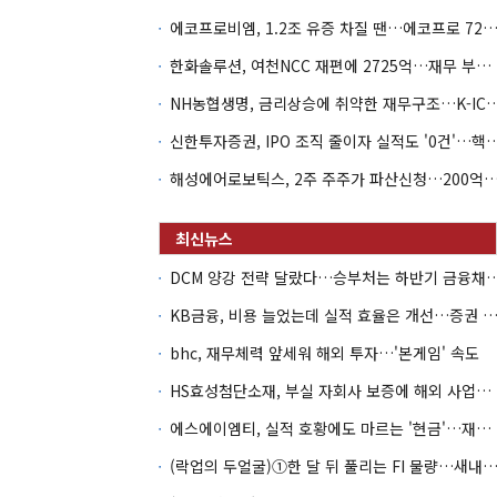
에코프로비엠, 1.2조 유증 차질 땐…에코프로 7270억 '
한화솔루션, 여천NCC 재편에 2725억…재무 부담 커지나
NH농협생명, 금리상승에 취약한 재무구조…K-IC
신한투자증권, IPO 조직 줄이자 실적도 '0건'
해성에어로보틱스, 2주 주주가 파산신청…200억 CB 
DCM 양강 전략 달랐다…승부처는 하
KB금융, 비용 늘었는데 실적 효율은 개선…증권 호황
bhc, 재무체력 앞세워 해외 투자…'본게임' 속도
HS효성첨단소재, 부실 자회사 보증에 해외 사업까지…부담 '가중'
에스에이엠티, 실적 호황에도 마르는 '현금'…재고·달러빚 부담 확대
(락업의 두얼굴)①한 달 뒤 풀리는 FI 물량…새내기주 오버행