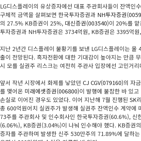
LG디스플레이의 유상증자에선 대표 주관회사들이 잔액인수
구체적 금액을 살펴보면 한국투자증권과
NH투자증권(0059
의 27.5% KB증권이 25%,
대신증권(003540)
이 20%를 
투자증권과 NH투자증권은 3734억원, KB증권은 3395억원
지난 2년간 디스플레이 불황기를 보낸 LG디스플레이는 올 
출이 전망된다. 흑자전환에 대한 기대감이 높아지는 만큼 
시 모를 실권주 리스크는 여전히 주관사 입장에선 고민거리
앞서 작년 시장에서 화제를 낳았던
CJ CGV(079160)
의 자금
를 맺어온
미래에셋증권(006800)
이 발행에 불참한 바 있고
손실로 이어진 경우도 있었다. 이어 지난해 7월 진행된
SK리
총 600억원어치 실권주가 발생해 실권주 잔액인수 계약에 따
73주를 주관회사 및 인수회사인 한국투자증권(60.6%), 신한
(6.06%), KB증권(3.04%)이 나눠 인수해야 했다. KB
증자를 주관하며 발생한 신주 530만주의 71.89%에 달하는