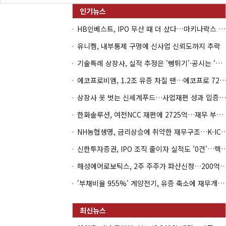
HB인베스트, IPO 무산 때 더 샀다…마키나락스 투자 2.7배 회수
유니켐, 내부통제 구멍에 신사업 신뢰도까지 추락
기술특례 상장사, 실적 추정은 '뻥튀기'·공시는 '누락'
에코프로비엠, 1.2조 유증 차질 땐…에코프로 7270억 '
상장사 옷 벗는 신세계푸드…사업재편 성과 입증할까
한화솔루션, 여천NCC 재편에 2725억…재무 부담 커지나
NH농협생명, 금리상승에 취약한 재무구조…K-IC
신한투자증권, IPO 조직 줄이자 실적도 '0건'
해성에어로보틱스, 2주 주주가 파산신청…200억 CB 
'부채비율 955%' 계양전기, 유증 축소에 재무개선 효과 '뚝'