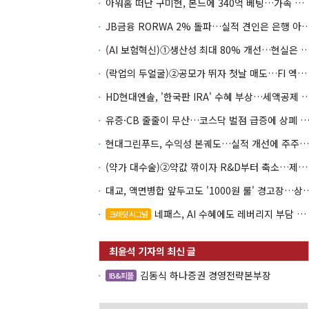
아워홈 떠난 구미현, 본느에 340억 베팅…가족 지배체제 구축
JB금융 RORWA 2% 돌파…실적 견인은 은
(AI 보험혁신)①생산성 최대 80% 개선…현실은 '실
(락업의 두얼굴)②공모가 뛰자 첫날 매도…FI 엑시트 전략 갈렸다
HD현대엔솔, '한국판 IRA' 수혜 부상…세액공
유증·CB 줄줄이 무산…코스닥 벌점 급증에 상폐
현대그린푸드, 수익성 본궤도…실적 개선에 주주환원까지
(약가 대수술)②약값 깎이자 R&D부터 축소…제약업계 비상경영 돌입
대교, 액면병합 앞두고도 '1000원 룰'
네패스, AI 수혜에도 레버리지 부담 여전
크레딧 시그널
김동식 하나증권 경영전략본부장
IB&피플