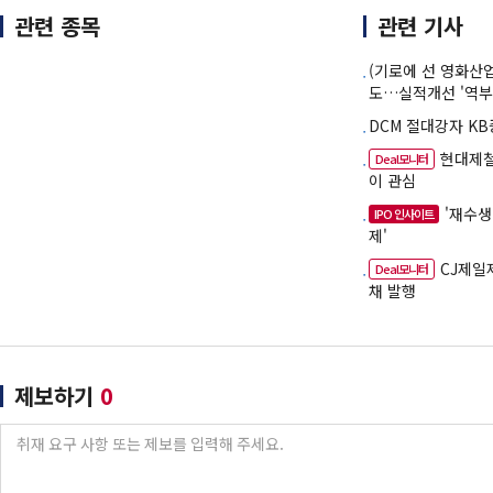
관련 종목
관련 기사
(기로에 선 영화산
도…실적개선 '역부
DCM 절대강자 K
현대제철
Deal모니터
이 관심
'재수생
IPO 인사이트
제'
CJ제일
Deal모니터
채 발행
제보하기
0