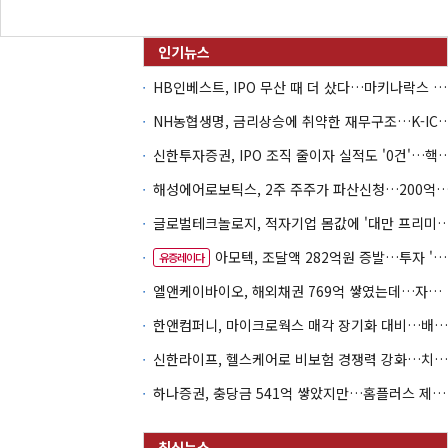
HB인베스트, IPO 무산 때 더 샀다…마키나락스 투자 2.7배 회수
NH농협생명, 금리상승에 취약한 재무구조…K-IC
신한투자증권, IPO 조직 줄이자 실적도 '0건'
해성에어로보틱스, 2주 주주가 파산신청…200억 CB 
글로벌테크놀로지, 적자기업 몸값에 '대만 프리미엄
아모텍, 조달액 282억원 증발…투자 '속도 조절' 불가피
유증레이다
엘앤케이바이오, 해외채권 769억 쌓였는데…자회사 4곳 자본잠식
한앤컴퍼니, 마이크로웍스 매각 장기화 대비…배당 회수판 깔았다
신한라이프, 헬스케어로 비보험 경쟁력 강화…치매·간병 공략
하나증권, 충당금 541억 쌓았지만…홈플러스 제재는 추가 비용 불씨