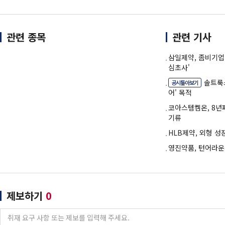
관련 종목
관련 기사
삼일제약, 좀비기업
심초사'
솔트룩스
공시톺아보기
어' 목적
코아스템켐온, 8년
기류
HLB제약, 외형 
영진약품, 턴어라운
제보하기
0