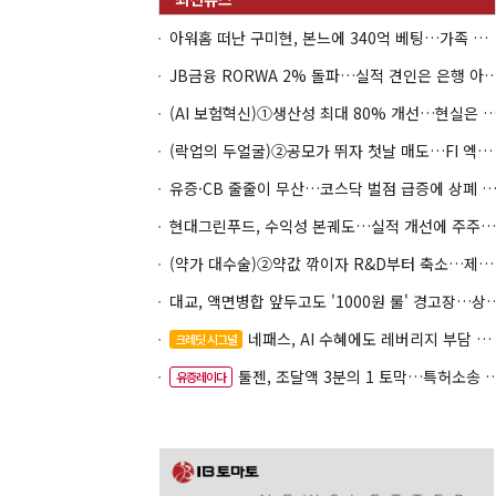
아워홈 떠난 구미현, 본느에 340억 베팅…가족 지배체제 구축
JB금융 RORWA 2% 돌파…실적 견인은 은
(AI 보험혁신)①생산성 최대 80% 개선…현실은 '실
(락업의 두얼굴)②공모가 뛰자 첫날 매도…FI 엑시트 전략 갈렸다
유증·CB 줄줄이 무산…코스닥 벌점 급증에 상폐
현대그린푸드, 수익성 본궤도…실적 개선에 주주환원까지
(약가 대수술)②약값 깎이자 R&D부터 축소…제약업계 비상경영 돌입
대교, 액면병합 앞두고도 '1000원 룰'
네패스, AI 수혜에도 레버리지 부담 여전
크레딧 시그널
툴젠, 조달액 3분의 1 토막…특허소송 비용부터 챙긴다
유증레이다