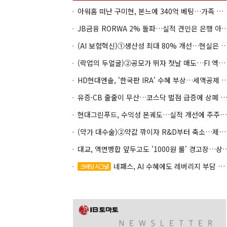
아워홈 떠난 구미현, 본느에 340억 베팅…가족 지배체제 구축
JB금융 RORWA 2% 돌파…실적 견인은 은
(AI 보험혁신)①생산성 최대 80% 개선…현실은 '실
(락업의 두얼굴)②공모가 뛰자 첫날 매도…FI 엑시트 전략 갈렸다
HD현대엔솔, '한국판 IRA' 수혜 부상…세액공
유증·CB 줄줄이 무산…코스닥 벌점 급증에 상폐
현대그린푸드, 수익성 본궤도…실적 개선에 주주환원까지
(약가 대수술)②약값 깎이자 R&D부터 축소…제약업계 비상경영 돌입
대교, 액면병합 앞두고도 '1000원 룰'
네패스, AI 수혜에도 레버리지 부담 여전
크레딧 시그널