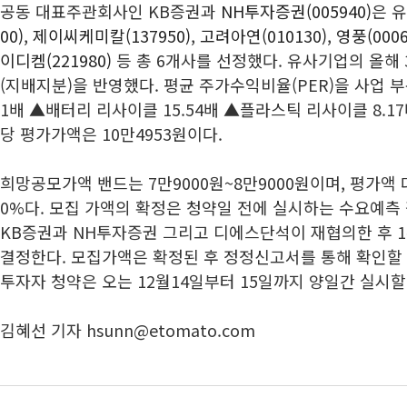
공동 대표주관회사인 KB증권과
NH투자증권(005940)
은 
00)
,
제이씨케미칼(137950)
,
고려아연(010130)
,
영풍(0006
이디켐(221980)
등 총 6개사를 선정했다. 유사기업의 올
(지배지분)을 반영했다. 평균 주가수익비율(PER)을 사업 
1배 ▲배터리 리사이클 15.54배 ▲플라스틱 리사이클 8.1
당 평가가액은 10만4953원이다.
희망공모가액 밴드는 7만9000원~8만9000원이며, 평가액 대비
0%다. 모집 가액의 확정은 청약일 전에 실시하는 수요예
KB증권과 NH투자증권 그리고 디에스단석이 재협의한 후 
결정한다. 모집가액은 확정된 후 정정신고서를 통해 확인할 
투자자 청약은 오는 12월14일부터 15일까지 양일간 실시할
김혜선 기자 hsunn@etomato.com