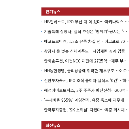
HB인베스트, IPO 무산 때 더 샀다…마키나락스 투자 2.7배 회수
기술특례 상장사, 실적 추정은 '뻥튀기'·공시는 '누락'
에코프로비엠, 1.2조 유증 차질 땐…에코프로 7270억 '
상장사 옷 벗는 신세계푸드…사업재편 성과 입증할까
한화솔루션, 여천NCC 재편에 2725억…재무 부담 커지나
NH농협생명, 금리상승에 취약한 재무구조…K-IC
신한투자증권, IPO 조직 줄이자 실적도 '0건'
해성에어로보틱스, 2주 주주가 파산신청…200억 CB 
'부채비율 955%' 계양전기, 유증 축소에 재무개선 효과 '뚝'
한국투자증권, 'SK 소외설' 지웠다…유증·회사채 