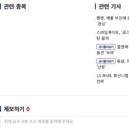
관련 종목
관련 기사
팬젠, 매출 부진에
'관심'
스마일게이트, '로
탄 될까
엘엔에
공시톺아보기
옵션 '우려'
동원,
공시톺아보기
'난항'
LS MnM, 황산니
전략
제보하기
0