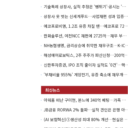
기술특례 상장사, 실적 추정은 '뻥튀기'·공시는 '누락'
상장사 옷 벗는 신세계푸드…사업재편 성과 입증할까
에코프로비엠, 1.2조 유증 차질 땐…에코프로 7270억 '
한화솔루션, 여천NCC 재편에 2725억…재무 부담 커지나
NH농협생명, 금리상승에 취약한 재무구조…K-IC
해성에어로보틱스, 2주 주주가 파산신청…200억 CB 
신한투자증권, IPO 조직 줄이자 실적도 '0건'
'부채비율 955%' 계양전기, 유증 축소에 재무개선 효과 '뚝'
아워홈 떠난 구미현, 본느에 340억 베팅…가족 지배체제 구축
JB금융 RORWA 2% 돌파…실적 견인은 은
(AI 보험혁신)①생산성 최대 80% 개선…현실은 '실