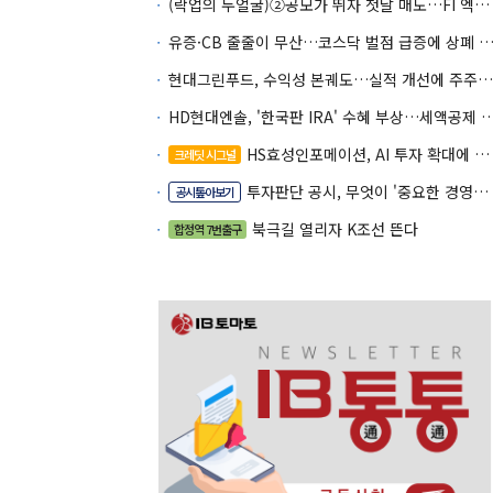
(락업의 두얼굴)②공모가 뛰자 첫날 매도…FI 엑시트 전략 갈렸다
유증·CB 줄줄이 무산…코스닥 벌점 급증에 상폐
현대그린푸드, 수익성 본궤도…실적 개선에 주주환원까지
HD현대엔솔, '한국판 IRA' 수혜 부상…세액공
HS효성인포메이션, AI 투자 확대에 실적 체력 강화
크레딧 시그널
투자판단 공시, 무엇이 '중요한 경영사항'일까
공시톺아보기
북극길 열리자 K조선 뜬다
합정역 7번출구