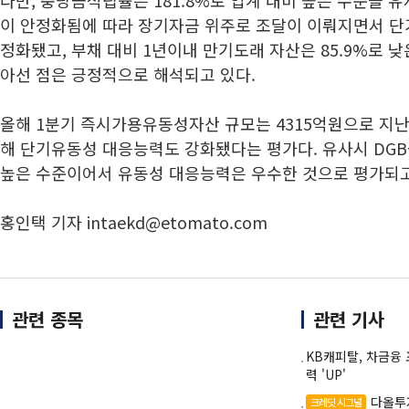
다만, 충당금적립률은 181.8%로 업계 대비 높은 수준을 
이 안정화됨에 따라 장기자금 위주로 조달이 이뤄지면서 단
정화됐고, 부채 대비 1년이내 만기도래 자산은 85.9%로 
아선 점은 긍정적으로 해석되고 있다.
올해 1분기 즉시가용유동성자산 규모는 4315억원으로 지난해
해 단기유동성 대응능력도 강화됐다는 평가다. 유사시 DG
높은 수준이어서 유동성 대응능력은 우수한 것으로 평가되고
홍인택 기자 intaekd@etomato.com
관련 종목
관련 기사
KB캐피탈, 차금융
력 'UP'
다올투
크레딧 시그널