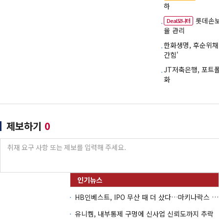
하
롯데손보,
Deal모니터
율 관리
한화생명, 후순위채 
간힘'
JT저축은행, 포트
화
제보하기
0
HB인베스트, IPO 무산 때 더 샀다…마키나락스 투자 2.7배 회수
유니켐, 내부통제 구멍에 신사업 신뢰도까지 추락