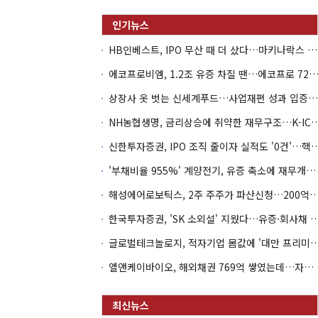
HB인베스트, IPO 무산 때 더 샀다…마키나락스 투자 2.7배 회수
에코프로비엠, 1.2조 유증 차질 땐…에코프로 7270억 '
상장사 옷 벗는 신세계푸드…사업재편 성과 입증할까
NH농협생명, 금리상승에 취약한 재무구조…K-IC
신한투자증권, IPO 조직 줄이자 실적도 '0건'
'부채비율 955%' 계양전기, 유증 축소에 재무개선 효과 '뚝'
해성에어로보틱스, 2주 주주가 파산신청…200억 CB 
한국투자증권, 'SK 소외설' 지웠다…유증·회사채 
글로벌테크놀로지, 적자기업 몸값에 '대만 프리미엄
엘앤케이바이오, 해외채권 769억 쌓였는데…자회사 4곳 자본잠식