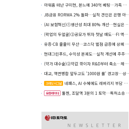
아워홈 떠난 구미현, 본느에 340억 베팅…가족 지배체제 구축
JB금융 RORWA 2% 돌파…실적 견인은 은
(AI 보험혁신)①생산성 최대 80% 개선…현실은 '실
(락업의 두얼굴)②공모가 뛰자 첫날 매도…FI 엑시트 전략 갈렸다
유증·CB 줄줄이 무산…코스닥 벌점 급증에 상폐
현대그린푸드, 수익성 본궤도…실적 개선에 주주환원까지
(약가 대수술)②약값 깎이자 R&D부터 축소…제약업계 비상경영 돌입
대교, 액면병합 앞두고도 '1000원 룰'
네패스, AI 수혜에도 레버리지 부담 여전
크레딧 시그널
툴젠, 조달액 3분의 1 토막…특허소송 비용부터 챙긴다
유증레이다