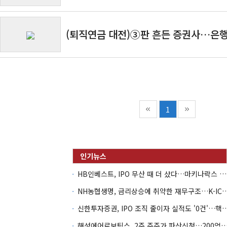
(퇴직연금 대전)③판 흔든 증권사…은행 
1
HB인베스트, IPO 무산 때 더 샀다…마키나락스 투자 2.7배 회수
NH농협생명, 금리상승에 취약한 재무구조…K-IC
신한투자증권, IPO 조직 줄이자 실적도 '0건'
해성에어로보틱스, 2주 주주가 파산신청…200억 CB 