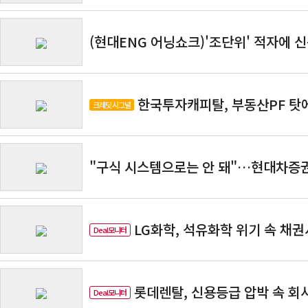
(현대ENG 어닝쇼크)'조단위' 적자에 
한국투자캐피탈, 부동산PF 탓
크레딧 시그널
"구식 시스템으로는 안 돼"…현대차증권,
LG화학, 석유화학 위기 속 채
Deal모니터
롯데렌탈, 신용등급 압박 속 회
Deal모니터