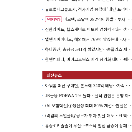
글로벌테크놀로지, 적자기업 몸값에 '대만 프리미엄
아모텍, 조달액 282억원 증발…투자 '속도 조절' 불가피
유증레이다
신한라이프, 헬스케어로 비보험 경쟁력 강화…치매·간병 공략
엘앤케이바이오, 해외채권 769억 쌓였는데…자회사 4곳 자본잠식
하나증권, 충당금 541억 쌓았지만…홈플러스 제재는 추가 비용 불씨
한앤컴퍼니, 마이크로웍스 매각 장기화 대비…배당 회수판 깔았다
아워홈 떠난 구미현, 본느에 340억 베팅…가족 지배체제 구축
JB금융 RORWA 2% 돌파…실적 견인은 은
(AI 보험혁신)①생산성 최대 80% 개선…현실은 '실
(락업의 두얼굴)②공모가 뛰자 첫날 매도…FI 엑시트 전략 갈렸다
유증·CB 줄줄이 무산…코스닥 벌점 급증에 상폐