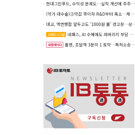
현대그린푸드, 수익성 본궤도…실적 개선에 주주환원까지
(약가 대수술)②약값 깎이자 R&D부터 축소…제약업계 비상경영 돌입
대교, 액면병합 앞두고도 '1000원 룰'
네패스, AI 수혜에도 레버리지 부담 여전
크레딧 시그널
툴젠, 조달액 3분의 1 토막…특허소송 비용부터 챙긴다
유증레이다