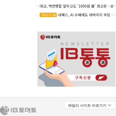
대교, 액면병합 앞두고도 '1000원 룰'
네패스, AI 수혜에도 레버리지 부담 여전
크레딧 시그널