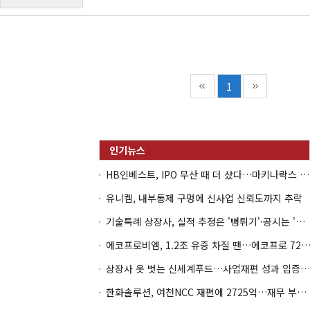
작
1
HB인베스트, IPO 무산 때 더 샀다…마키나락스 투자 2.7배 회수
유니켐, 내부통제 구멍에 신사업 신뢰도까지 추락
기술특례 상장사, 실적 추정은 '뻥튀기'·공시는 '누락'
에코프로비엠, 1.2조 유증 차질 땐…에코프로 7270억 '
상장사 옷 벗는 신세계푸드…사업재편 성과 입증할까
한화솔루션, 여천NCC 재편에 2725억…재무 부담 커지나