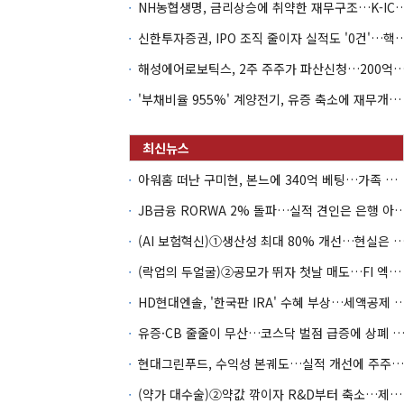
NH농협생명, 금리상승에 취약한 재무구조…K-IC
신한투자증권, IPO 조직 줄이자 실적도 '0건'
해성에어로보틱스, 2주 주주가 파산신청…200억 CB 
'부채비율 955%' 계양전기, 유증 축소에 재무개선 효과 '뚝'
아워홈 떠난 구미현, 본느에 340억 베팅…가족 지배체제 구축
JB금융 RORWA 2% 돌파…실적 견인은 은
(AI 보험혁신)①생산성 최대 80% 개선…현실은 '실
(락업의 두얼굴)②공모가 뛰자 첫날 매도…FI 엑시트 전략 갈렸다
HD현대엔솔, '한국판 IRA' 수혜 부상…세액공
유증·CB 줄줄이 무산…코스닥 벌점 급증에 상폐
현대그린푸드, 수익성 본궤도…실적 개선에 주주환원까지
(약가 대수술)②약값 깎이자 R&D부터 축소…제약업계 비상경영 돌입