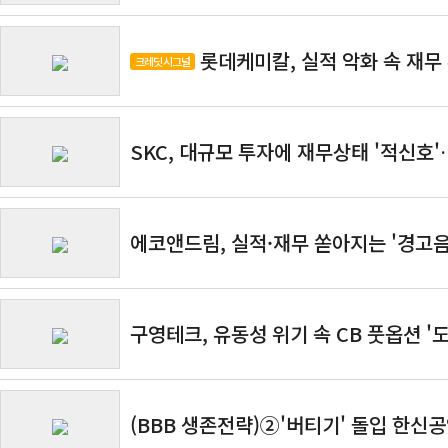
롯데케미칼, 실적 악화 속 재무 
크레딧 시그널
SKC, 대규모 투자에 재무상태 '적신호
에코앤드림, 실적·재무 쏟아지는 '경고
구영테크, 유동성 위기 속 CB 풋옵션 '
(BBB 생존전략)②'버티기' 돌입 한신