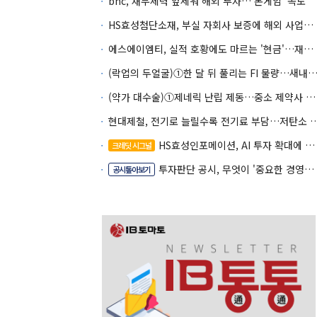
bhc, 재무체력 앞세워 해외 투자…'본게임' 속도
HS효성첨단소재, 부실 자회사 보증에 해외 사업까지…부담 '가중'
에스에이엠티, 실적 호황에도 마르는 '현금'…재고·달러빚 부담 확대
(락업의 두얼굴)①한 달 뒤 풀리는 FI 물량…새내기주 오버행
(약가 대수술)①제네릭 난립 제동…중소 제약사 수익성 비상
현대제철, 전기로 늘릴수록 전기료 부담…
HS효성인포메이션, AI 투자 확대에 실적 체력 강화
크레딧 시그널
투자판단 공시, 무엇이 '중요한 경영사항'일까
공시톺아보기