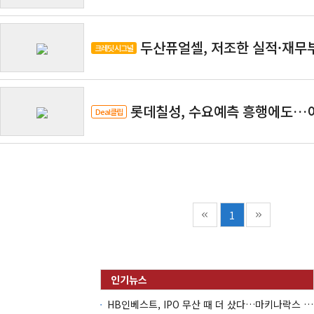
두산퓨얼셀, 저조한 실적·재무부
크레딧 시그널
롯데칠성, 수요예측 흥행에도…
Deal클립
1
HB인베스트, IPO 무산 때 더 샀다…마키나락스 투자 2.7배 회수