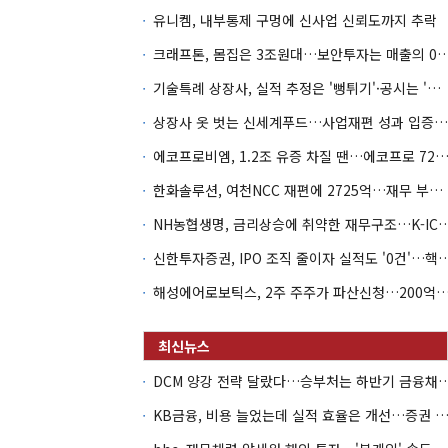
유니켐, 내부통제 구멍에 신사업 신뢰도까지 추락
크래프톤, 몸집은 3조원대…보안투자는 매
기술특례 상장사, 실적 추정은 '뻥튀기'·공시는 '누락'
상장사 옷 벗는 신세계푸드…사업재편 성과 입증할까
에코프로비엠, 1.2조 유증 차질 땐…에코프로 7270억 '
한화솔루션, 여천NCC 재편에 2725억…재무 부담 커지나
NH농협생명, 금리상승에 취약한 재무구조…K-IC
신한투자증권, IPO 조직 줄이자 실적도 '0건'
해성에어로보틱스, 2주 주주가 파산신청…200억 CB 
DCM 양강 전략 달랐다…승부처는 하
KB금융, 비용 늘었는데 실적 효율은 개선…증권 호황